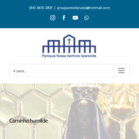
Ir
(84) 3615-2831
|
pnsaparecidanatal@hotmail.com
para
o
Instagram
Facebook
YouTube
WhatsApp
conteúdo
Ir para...
Caminho humilde