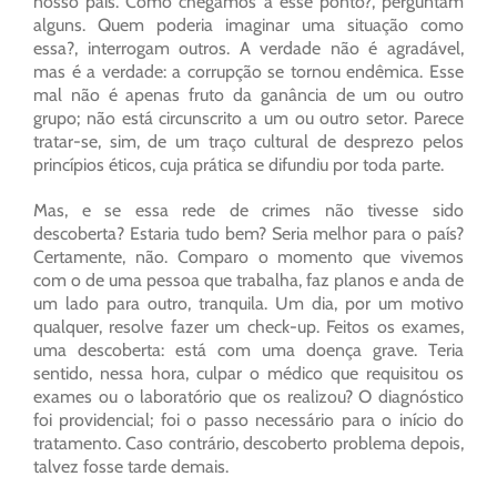
nosso país. Como chegamos a esse ponto?, perguntam
alguns. Quem poderia imaginar uma situação como
essa?, interrogam outros. A verdade não é agradável,
mas é a verdade: a corrupção se tornou endêmica. Esse
mal não é apenas fruto da ganância de um ou outro
grupo; não está circunscrito a um ou outro setor. Parece
tratar-se, sim, de um traço cultural de desprezo pelos
princípios éticos, cuja prática se difundiu por toda parte.
Mas, e se essa rede de crimes não tivesse sido
descoberta? Estaria tudo bem? Seria melhor para o país?
Certamente, não. Comparo o momento que vivemos
com o de uma pessoa que trabalha, faz planos e anda de
um lado para outro, tranquila. Um dia, por um motivo
qualquer, resolve fazer um check-up. Feitos os exames,
uma descoberta: está com uma doença grave. Teria
sentido, nessa hora, culpar o médico que requisitou os
exames ou o laboratório que os realizou? O diagnóstico
foi providencial; foi o passo necessário para o início do
tratamento. Caso contrário, descoberto problema depois,
talvez fosse tarde demais.