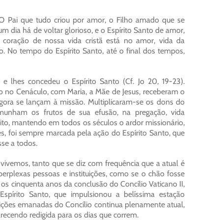
O Pai que tudo criou por amor, o Filho amado que se
m dia há de voltar glorioso, e o Espírito Santo de amor,
 coração de nossa vida cristã está no amor, vida da
. No tempo do Espírito Santo, até o final dos tempos,
 e lhes concedeu o Espírito Santo (Cf. Jo 20, 19-23).
 no Cenáculo, com Maria, a Mãe de Jesus, receberam o
agora se lançam à missão. Multiplicaram-se os dons do
munham os frutos de sua efusão, na pregação, vida
írito, mantendo em todos os séculos o ardor missionário,
ses, foi sempre marcada pela ação do Espírito Santo, que
se a todos.
vivemos, tanto que se diz com frequência que a atual é
erplexas pessoas e instituições, como se o chão fosse
 cinquenta anos da conclusão do Concílio Vaticano II,
pírito Santo, que impulsionou a belíssima estação
tuições emanadas do Concílio continua plenamente atual,
arecendo redigida para os dias que correm.