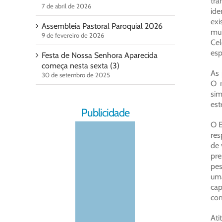
tra
7 de abril de 2026
ide
exi
Assembleia Pastoral Paroquial 2026
mui
9 de fevereiro de 2026
Ce
esp
Festa de Nossa Senhora Aparecida
começa nesta sexta (3)
As 
30 de setembro de 2025
O r
sim
est
Publicidade
O E
res
de 
pre
pes
uma
cap
com
Ati