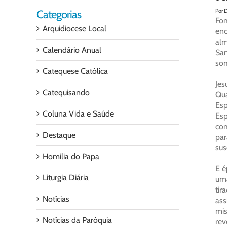
Por 
Categorias
Fom
Arquidiocese Local
enc
alm
Calendário Anual
San
som
Catequese Católica
Jes
Catequisando
Qua
Esp
Coluna Vida e Saúde
Esp
com
Destaque
par
sus
Homilia do Papa
E é
Liturgia Diária
uma
tir
Notícias
ass
mis
Notícias da Paróquia
rev