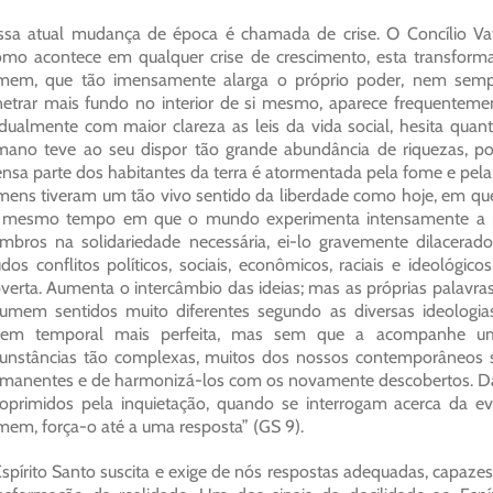
sa atual mudança de época é chamada de crise. O Concílio Vatic
mo acontece em qualquer crise de crescimento, esta transforma
em, que tão imensamente alarga o próprio poder, nem sempre
etrar mais fundo no interior de si mesmo, aparece frequentement
dualmente com maior clareza as leis da vida social, hesita quan
ano teve ao seu dispor tão grande abundância de riquezas, po
nsa parte dos habitantes da terra é atormentada pela fome e pela
ens tiveram um tão vivo sentido da liberdade como hoje, em que 
 mesmo tempo em que o mundo experimenta intensamente a pró
bros na solidariedade necessária, ei-lo gravemente dilacerado 
dos conflitos políticos, sociais, econômicos, raciais e ideológ
verta. Aumenta o intercâmbio das ideias; mas as próprias palavr
umem sentidos muito diferentes segundo as diversas ideolog
dem temporal mais perfeita, mas sem que a acompanhe um p
cunstâncias tão complexas, muitos dos nossos contemporâneos s
manentes e de harmonizá-los com os novamente descobertos. Daí 
oprimidos pela inquietação, quando se interrogam acerca da e
em, força-o até a uma resposta” (GS 9).
spírito Santo suscita e exige de nós respostas adequadas, capazes