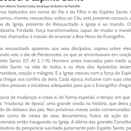
Dom Alberto Taveira Corrêa, Arcebispo de Belém do Pará (PA)
os batizados em nome do Pai e do Filho e do Espírito Santo. 
arnou, morreu, ressuscitou, voltou ao Céu, está presente conosco, u
a da Igreja, presente do Ressuscitado à Igreja e ao mundo. O
tíssima Trindade, força transformadora, capaz de mudar o mundo
os chamados à missão de anunciar a Boa Nova do Evangelho.
us ressuscitado apareceu aos seus discípulos, soprou sobre eles
ndo veio o dia de Pentecostes, os que se encontravam em oração
írito Santo (Cf. At 2, 1-11). Homens antes marcados pelo medo 
írito Santo na vida de todos e os Atos dos Apóstolos teste
unitária, oração e milagres. E a Igreja cresceu com a força do Esp
a chegar aos confins da terra. Cada época, inclusive com suas cri
citou pessoas e iniciativas adequadas para que o Evangelho chegas
poca de mudanças e crises é, de forma especial, o tempo em que 
 “mudança de época”, uma grande virada na história, que deixa p
ado de debaixo dos pés. Nos próximos meses serão comemorados os
im como de vários de seus documentos, frutos da ação do Es
sionária então inaugurada na Igreja. A última das grandes Consti
eladora da perspicácia suscitada justamente pelo Espírito Santo, p