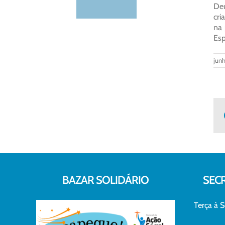
Deu
cri
na 
Esp
junh
BAZAR SOLIDÁRIO
SEC
Terça à S