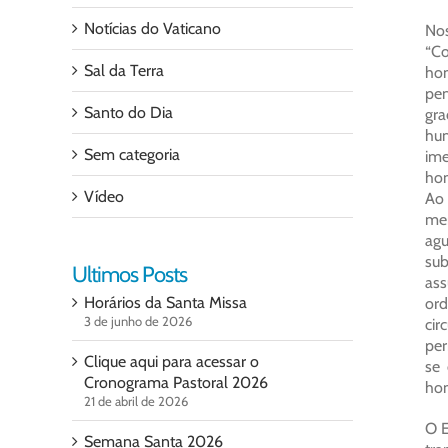
Notícias do Vaticano
Nos
“Co
Sal da Terra
hom
pen
Santo do Dia
gra
hum
Sem categoria
ime
hom
Vídeo
Ao
mem
agu
sub
Ultimos Posts
ass
Horários da Santa Missa
or
3 de junho de 2026
cir
per
Clique aqui para acessar o
se 
Cronograma Pastoral 2026
hom
21 de abril de 2026
O E
Semana Santa 2026