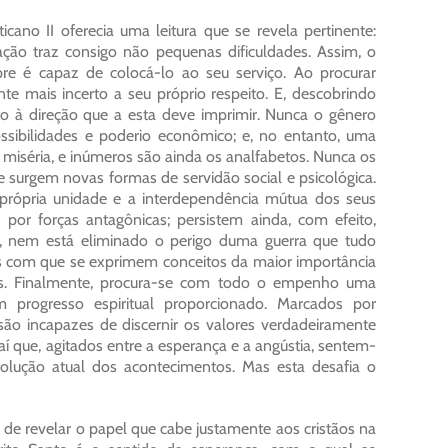
ano II oferecia uma leitura que se revela pertinente:
ção traz consigo não pequenas dificuldades. Assim, o
 é capaz de colocá-lo ao seu serviço. Ao procurar
e mais incerto a seu próprio respeito. E, descobrindo
to à direção que a esta deve imprimir. Nunca o gênero
ssibilidades e poderio econômico; e, no entanto, uma
 miséria, e inúmeros são ainda os analfabetos. Nunca os
surgem novas formas de servidão social e psicológica.
pria unidade e a interdependência mútua dos seus
por forças antagônicas; persistem ainda, com efeito,
icos, nem está eliminado o perigo duma guerra que tudo
as com que se exprimem conceitos da maior importância
ias. Finalmente, procura-se com todo o empenho uma
rogresso espiritual proporcionado. Marcados por
ão incapazes de discernir os valores verdadeiramente
que, agitados entre a esperança e a angústia, sentem-
volução atual dos acontecimentos. Mas esta desafia o
 de revelar o papel que cabe justamente aos cristãos na