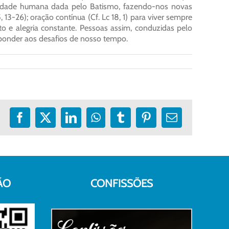
idade humana dada pelo Batismo, fazendo-nos novas
5, 13-26); oração contínua (Cf. Lc 18, 1) para viver sempre
to e alegria constante. Pessoas assim, conduzidas pelo
ponder aos desafios de nosso tempo.
Facebook
X
LinkedIn
WhatsApp
Tumblr
Pinterest
E-
mail
ÃO
CONFISSÕES