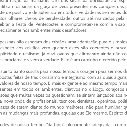
nsformação da realidade. Um dos sinais da docilidade ao Esp
ntificam os sinais da graça de Deus presentes nos corações das 
ste de positivo e de autêntico em todos, verdadeiras sementes d
tos olhares cheios de perplexidade, outros até marcados pela d
lebrar a Festa de Pentecostes é comprometer-se com a visão
ecialmente nos ambientes mais desafiadores.
pessoas não esperam dos cristãos uma adaptação pura e simples
espeito aos cristãos vem quando estes são coerentes e busc
plicidade e realismo. Já ouvi jovens que afirmaram ainda não c
es proclama e vivem a verdade. Este é um caminho oferecido pelo 
spírito Santo suscita para nosso tempo a coragem para sermos di
postas feitas de tradicionalismo e integrismo, com as quais algu
valores de nosso tempo. É mais exigente e ao mesmo tempo mais
sentes em todos os ambientes, criativos no diálogo, corajoso
soas que muitas vezes os questionam, se sintam lançados aos 
 nova onda de profissionais, técnicos, cientistas, operários, p
azes de serem diante do mundo melhores, não para humilhar qu
 as mudanças mais profundas, aquelas que Ele mesmo, Espírito d
tudes de nosso tempo, “da hora”, plenamente adequadas, como 