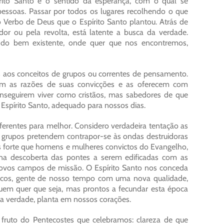
írito Santo é o sentido da esperança, com o qual se
pessoas. Passar por todos os lugares recolhendo o que
o Verbo de Deus que o Espírito Santo plantou. Atrás de
or ou pela revolta, está latente a busca da verdade.
 do bem existente, onde quer que nos encontremos,
 aos conceitos de grupos ou correntes de pensamento.
am as razões de suas convicções e as oferecem com
onseguirem viver como cristãos, mas sabedores de que
Espírito Santo, adequado para nossos dias.
ferentes para melhor. Considero verdadeira tentação as
ns grupos pretendem contrapor-se às ondas destruidoras
 forte que homens e mulheres convictos do Evangelho,
s na descoberta das pontes a serem edificadas com as
novos campos de missão. O Espírito Santo nos conceda
olíticos, gente de nosso tempo com uma nova qualidade,
em quer que seja, mas prontos a fecundar esta época
a verdade, planta em nossos corações.
fruto do Pentecostes que celebramos: clareza de que