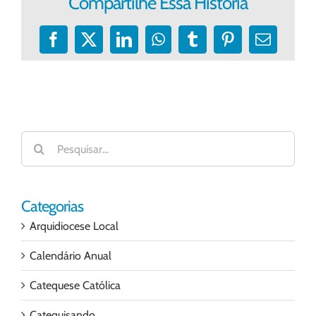
Compartilhe Essa História
Facebook
X
LinkedIn
WhatsApp
Tumblr
Pinterest
E-
mail
Buscar
resultados
para:
Categorias
Arquidiocese Local
Calendário Anual
Catequese Católica
Catequisando