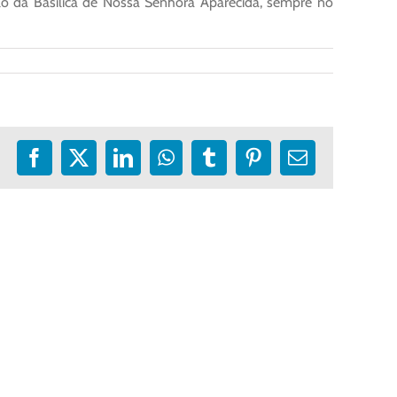
olo da Basílica de Nossa Senhora Aparecida, sempre no
Facebook
X
LinkedIn
WhatsApp
Tumblr
Pinterest
E-
mail