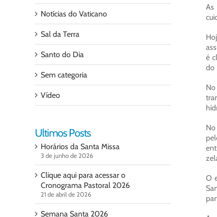
As 
Notícias do Vaticano
cui
Sal da Terra
Hoj
ass
Santo do Dia
é c
do 
Sem categoria
No 
Vídeo
tra
híd
No 
Ultimos Posts
pel
Horários da Santa Missa
ent
3 de junho de 2026
zel
Clique aqui para acessar o
O e
Cronograma Pastoral 2026
San
21 de abril de 2026
par
Semana Santa 2026