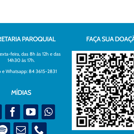
RETARIA PAROQUIAL
FAÇA SUA DOAÇ
exta-feira, das 8h às 12h e das
14h30 às 17h.
xo e Whatsapp: 84 3615-2831
MÍDIAS