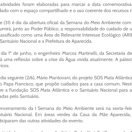
atividades foram elaboradas para marcar a data comemorativa
dado com o espaço compartilhado e o uso coerente dos recursos na
e (31) é dia da abertura oficial da Semana do Meio Ambiente com
umirá, junto ao Poder Público, a responsabilidade do cuidado de
lassificado como uma Área de Relevante Interesse Ecológico (ARI
Santuário Nacional e a Prefeitura de Aparecida.
dia 1º de junho, o engenheiro Marcos Martinelli, da Secretaria 
rá uma reflexão sobre a crise da Água vivida atualmente. A palest
ricos.
dia seguinte (2/6), Mário Mantovani, do projeto SOS Mata Atlântica
o Papa Francisco, que propõe cuidados para a casa comum. Ne
re a Fundação SOS Mata Atlântica e o Santuário Nacional para a
adas pelo Santuário.
ncerramento da I Semana do Meio Ambiente será na sexta-feira
tuário Nacional. Em áreas verdes da Casa da Mãe Aparecida,
ticiparam das outras atividades do evento.