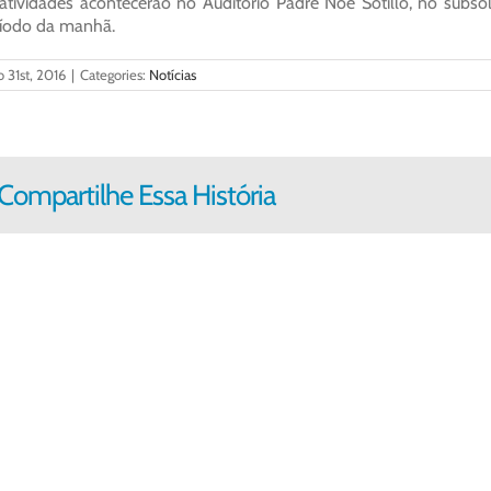
atividades acontecerão no Auditório Padre Noé Sotillo, no subs
íodo da manhã.
 31st, 2016
|
Categories:
Notícias
Compartilhe Essa História