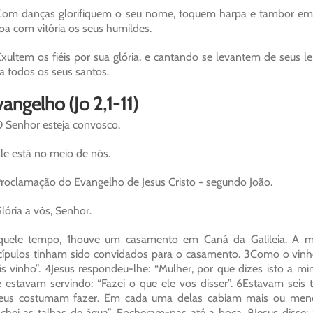
om danças glorifiquem o seu nome, toquem harpa e tambor em 
oa com vitória os seus humildes.
xultem os fiéis por sua glória, e cantando se levantem de seus l
a todos os seus santos.
angelho (Jo 2,1-11)
 Senhor esteja convosco.
le está no meio de nós.
roclamação do Evangelho de Jesus Cristo + segundo João.
lória a vós, Senhor.
quele tempo, 1houve um casamento em Caná da Galileia. A mã
cípulos tinham sido convidados para o casamento. 3Como o vinho 
s vinho”. 4Jesus respondeu-lhe: “Mulher, por que dizes isto a 
 estavam servindo: “Fazei o que ele vos disser”. 6Estavam seis 
eus costumam fazer. Em cada uma delas cabiam mais ou menos 
chei as talhas de água”. Encheram-nas até a boca. 8Jesus disse: “