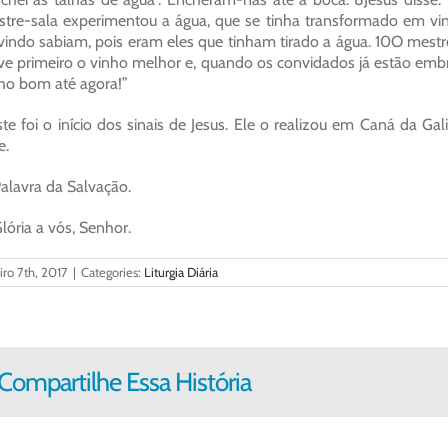
tre-sala experimentou a água, que se tinha transformado em vi
vindo sabiam, pois eram eles que tinham tirado a água. 10O mest
ve primeiro o vinho melhor e, quando os convidados já estão emb
ho bom até agora!”
ste foi o início dos sinais de Jesus. Ele o realizou em Caná da Gal
e.
alavra da Salvação.
lória a vós, Senhor.
iro 7th, 2017
|
Categories:
Liturgia Diária
Compartilhe Essa História