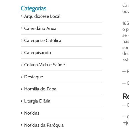
Car
Categorias
ouv
Arquidiocese Local
16S
Calendário Anual
o p
se 
Catequese Católica
nas
som
Catequisando
deu
Est
Coluna Vida e Saúde
— P
Destaque
— G
Homilia do Papa
Re
Liturgia Diária
— O
Notícias
— C
rej
Notícias da Paróquia