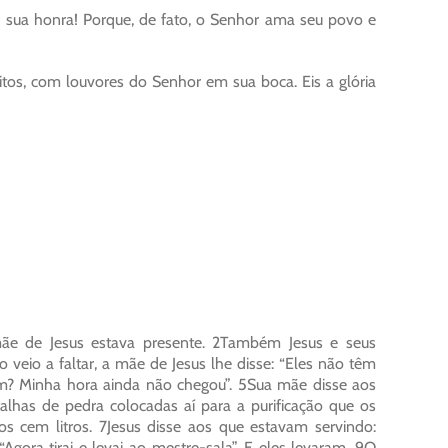
sua honra! Porque, de fato, o Senhor ama seu povo e
eitos, com louvores do Senhor em sua boca. Eis a glória
e de Jesus estava presente. 2Também Jesus e seus
veio a faltar, a mãe de Jesus lhe disse: “Eles não têm
mim? Minha hora ainda não chegou”. 5Sua mãe disse aos
talhas de pedra colocadas aí para a purificação que os
cem litros. 7Jesus disse aos que estavam servindo:
Agora tirai e levai ao mestre-sala”. E eles levaram. 9O