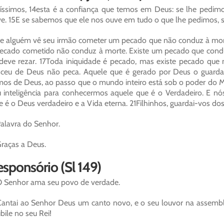
íssimos, 14esta é a confiança que temos em Deus: se lhe pedim
e. 15E se sabemos que ele nos ouve em tudo o que lhe pedimos,
e alguém vê seu irmão cometer um pecado que não conduz à morte, q
ecado cometido não conduz à morte. Existe um pecado que conduz
deve rezar. 17Toda iniquidade é pecado, mas existe pecado qu
ceu de Deus não peca. Aquele que é gerado por Deus o guarda
os de Deus, ao passo que o mundo inteiro está sob o poder do M
 inteligência para conhecermos aquele que é o Verdadeiro. E nós
e é o Deus verdadeiro e a Vida eterna. 21Filhinhos, guardai-vos dos
alavra do Senhor.
raças a Deus.
sponsório (Sl 149)
 Senhor ama seu povo de verdade.
antai ao Senhor Deus um canto novo, e o seu louvor na assemblei
ubile no seu Rei!