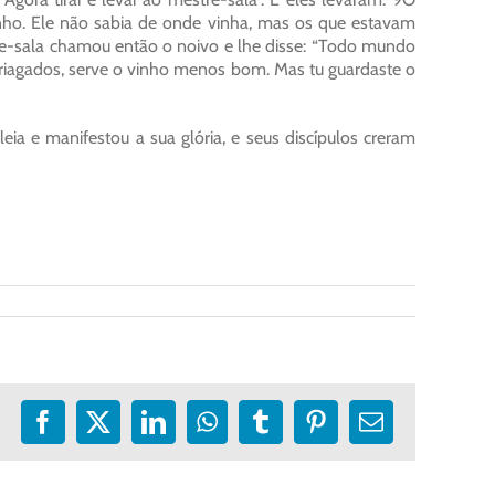
nho. Ele não sabia de onde vinha, mas os que estavam
re-sala chamou então o noivo e lhe disse: “Todo mundo
riagados, serve o vinho menos bom. Mas tu guardaste o
ileia e manifestou a sua glória, e seus discípulos creram
Facebook
X
LinkedIn
WhatsApp
Tumblr
Pinterest
E-
mail