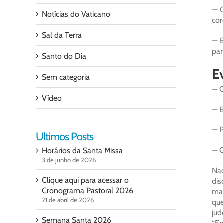
— C
Notícias do Vaticano
cor
Sal da Terra
— E
par
Santo do Dia
Ev
Sem categoria
— O
Vídeo
— E
— P
Ultimos Posts
— G
Horários da Santa Missa
3 de junho de 2026
Na
Clique aqui para acessar o
dis
Cronograma Pastoral 2026
mai
21 de abril de 2026
que
jud
Semana Santa 2026
“En