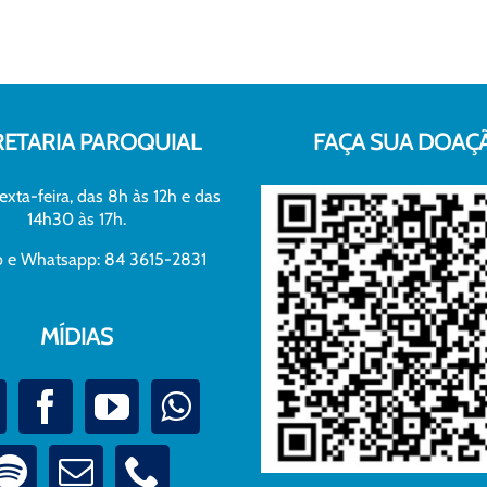
RETARIA PAROQUIAL
FAÇA SUA DOAÇ
exta-feira, das 8h às 12h e das
14h30 às 17h.
xo e Whatsapp: 84 3615-2831
MÍDIAS