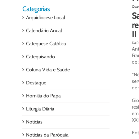
Quar
Categorias
S
Arquidiocese Local
re
Calendário Anual
II
Catequese Católica
Da R
Ant
Fra
Catequisando
de 
Coluna Vida e Saúde
“Nó
ser
Destaque
de 
Homilia do Papa
Gi
res
Liturgia Diária
em 
XXII
Notícias
Ent
Notícias da Paróquia