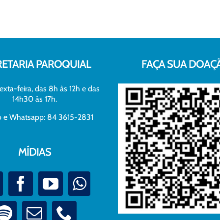
RETARIA PAROQUIAL
FAÇA SUA DOAÇ
exta-feira, das 8h às 12h e das
14h30 às 17h.
xo e Whatsapp: 84 3615-2831
MÍDIAS