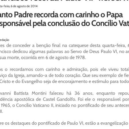
ta-feira, 6 de agosto de 2014
anto Padre recorda com carinho o Papa
sponsável pela conclusão do Concílio Va
edação
es de conceder a benção final na catequese desta quarta-feira, 
ncisco dedicou algumas palavras ao Servo de Deus Paulo VI, no an
sua morte, ocorrida em 6 de agosto de 1978.
s o recordamos com carinho e admiração, pois ele viveu tot
viço da Igreja, amando-a de todo coração. Que seu exemplo de fiel
Cristo e do Evangelho seja de encorajamento e estímulo para todo
ovanni Battista Montini faleceu há 36 anos, enquanto repo
idência apostólica de Castel Gandolfo. Foi ele o responsável por 
1965, o Concílio Vaticano II, iniciado no pontificado de seu antece
I.
re os destaques do pontificado de Paulo VI, estão a evangelização e