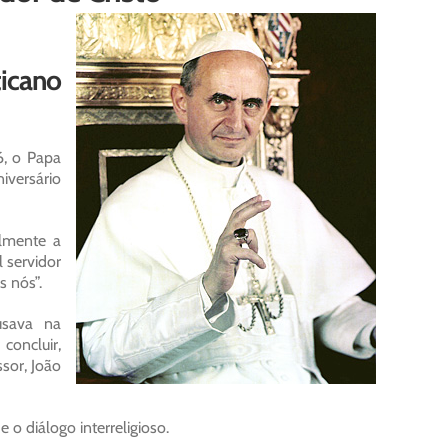
ticano
6, o Papa
iversário
almente a
 servidor
s nós”.
usava na
concluir,
ssor, João
 o diálogo interreligioso.