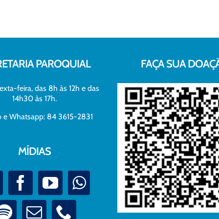
RETARIA PAROQUIAL
FAÇA SUA DOAÇ
exta-feira, das 8h às 12h e das
14h30 às 17h.
xo e Whatsapp: 84 3615-2831
MÍDIAS