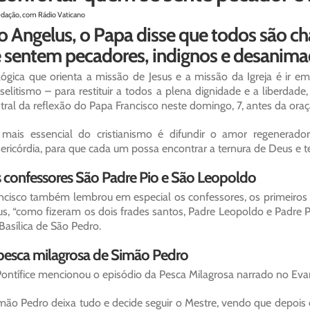
edação, com Rádio Vaticano
 Angelus, o Papa disse que todos são c
 sentem pecadores, indignos e desanimad
lógica que orienta a missão de Jesus e a missão da Igreja é ir 
selitismo – para restituir a todos a plena dignidade e a liberda
tral da reflexão do Papa Francisco neste domingo, 7, antes da ora
mais essencial do cristianismo é difundir o amor regenerado
ericórdia, para que cada um possa encontrar a ternura de Deus e ter
 confessores São Padre Pio e São Leopoldo
ncisco também lembrou em especial os confessores, os primeiros 
us, “como fizeram os dois frades santos, Padre Leopoldo e Padre Pio
Basílica de São Pedro.
pesca milagrosa de Simão Pedro
ontífice mencionou o episódio da Pesca Milagrosa narrado no Eva
mão Pedro deixa tudo e decide seguir o Mestre, vendo que depois 