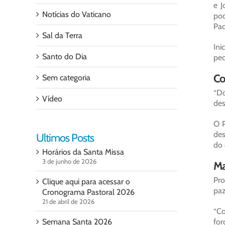
e J
Notícias do Vaticano
pod
Pad
Sal da Terra
Ini
Santo do Dia
pec
Co
Sem categoria
“Do
Vídeo
des
O P
des
Ultimos Posts
do 
Horários da Santa Missa
3 de junho de 2026
Ma
Pro
Clique aqui para acessar o
paz
Cronograma Pastoral 2026
21 de abril de 2026
“Co
Semana Santa 2026
for