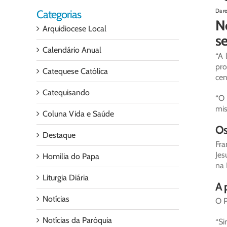
Da r
Categorias
No
Arquidiocese Local
se
Calendário Anual
“A 
pro
Catequese Católica
cen
Catequisando
“O 
mis
Coluna Vida e Saúde
Os
Destaque
Fra
Jes
Homilia do Papa
na 
Liturgia Diária
A 
Notícias
O P
Notícias da Paróquia
“Si