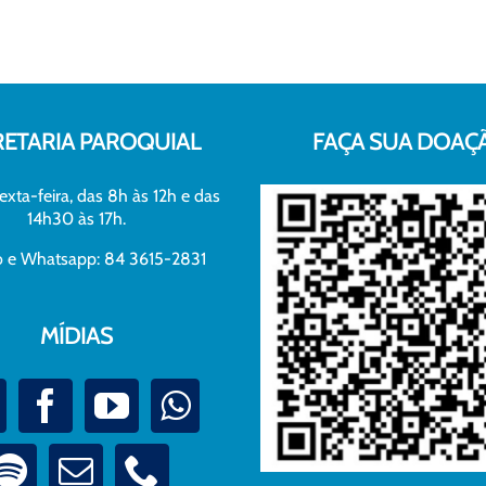
RETARIA PAROQUIAL
FAÇA SUA DOAÇ
exta-feira, das 8h às 12h e das
14h30 às 17h.
xo e Whatsapp: 84 3615-2831
MÍDIAS