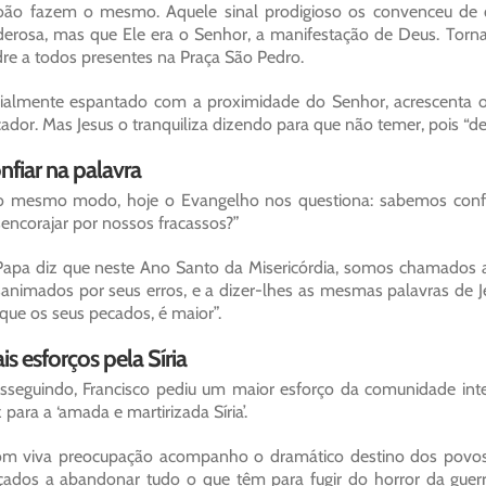
oão fazem o mesmo. Aquele sinal prodigioso os convenceu de 
erosa, mas que Ele era o Senhor, a manifestação de Deus. Tornar
re a todos presentes na Praça São Pedro.
cialmente espantado com a proximidade do Senhor, acrescenta 
ador. Mas Jesus o tranquiliza dizendo para que não temer, pois “
nfiar na palavra
 mesmo modo, hoje o Evangelho nos questiona: sabemos confi
encorajar por nossos fracassos?”
apa diz que neste Ano Santo da Misericórdia, somos chamados a 
animados por seus erros, e a dizer-lhes as mesmas palavras de J
que os seus pecados, é maior”.
is esforços pela Síria
sseguindo, Francisco pediu um maior esforço da comunidade int
 para a ‘amada e martirizada Síria’.
m viva preocupação acompanho o dramático destino dos povos 
çados a abandonar tudo o que têm para fugir do horror da guerr