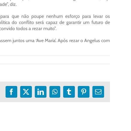
de”, diz.
, para que não poupe nenhum esforço para levar os
tica do conflito será capaz de garantir um futuro de
 convido todos a rezar muito”.
zassem juntos uma ‘Ave Maria’. Após rezar o Angelus com
Facebook
X
LinkedIn
WhatsApp
Tumblr
Pinterest
E-
mail