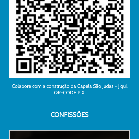
Colabore com a construção da Capela São Judas - Jiqui.
QR-CODE PIX.
CONFISSÕES