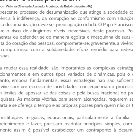
Dom Walmor Oliveira de Azevedo, Arcebispo de Belo Horizonte (MG)
rescente processo de desumanização que atinge a sociedade c
lência à indiferença, da corrupção ao conformismo com situaç
ta desumanização deve ser preocupação cidadã. O Papa Francisco,
re o risco de atingirmos níveis irreversíveis deste processo.
entar ou defender-se de maneira egoísta e mesquinha de suas
ta do coração das pessoas, compromete-se, gravemente, a vivênci
compromisso com a solidariedade, eficaz remédio para redese
soas.
a mudar essa realidade, são importantes as complexas estratég
cionamentos e em outros tipos variados de dinâmicas, pois o 
anto, embora fundamentais, essas estratégias não são suficien
vive com um excesso de incivilidades, consequência do proces
 limites de apossar-se das coisas e pela busca irracional do 
quistas. As maiores vitórias, para serem alcançadas, requerem sa
arta e se ofereça o tempo e as próprias posses para quem não os 
instituições religiosas, educacionais, particularmente a famí
retenimento e lazer, precisam readotar princípios simples, com
ente assim é possível estabelecer um contraponto à desumani