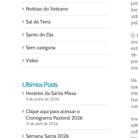
pri
Notícias do Vaticano
bem
vid
Sal da Terra
pel
Santo do Dia
O b
ana
Sem categoria
ext
de 
Vídeo
pod
ass
Há 
Ultimos Posts
que
Horários da Santa Missa
int
3 de junho de 2026
hum
cui
Clique aqui para acessar o
Cronograma Pastoral 2026
Inv
21 de abril de 2026
ed
sof
Semana Santa 2026