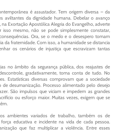
ontemporânea é assustador. Tem origem diversa – da
ões aviltantes da dignidade humana. Debelar o avanço
 na Exortação Apostólica Alegria do Evangelho, adverte
 Por isso mesmo, não se pode simplesmente constatar,
 consequências. Ora, se o medo e o desespero tomam
a da fraternidade. Com isso, a humanidade se distancia
nhar os cenários de injustiça que escravizam tantas
ias no âmbito da segurança pública, dos reajustes de
descontrole, gradativamente, toma conta de tudo. No
tes. Estatísticas diversas comprovam que a sociedade
so de desumanização. Processo alimentado pelo desejo
prazer. São impulsos que viciam e impedem as grandes
crifício ou esforço maior. Muitas vezes, exigem que se
têm.
lia, os ambientes variados de trabalho, também os de
 força educativa e incidente na vida de cada pessoa.
zação que faz multiplicar a violência. Entre esses