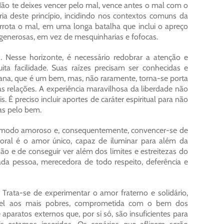
 “Não te deixes vencer pelo mal, vence antes o mal com o
a deste princípio, incidindo nos contextos comuns da
rrota o mal, em uma longa batalha que inclui o apreço
e generosas, em vez de mesquinharias e fofocas.
Nesse horizonte, é necessário redobrar a atenção e
ta facilidade. Suas raízes precisam ser conhecidas e
umana, que é um bem, mas, não raramente, torna-se porta
 as relações. A experiência maravilhosa da liberdade não
s. É preciso incluir aportes de caráter espiritual para não
das pelo bem.
de modo amoroso e, consequentemente, convencer-se de
oral é o amor único, capaz de iluminar para além da
zão e de conseguir ver além dos limites e estreitezas do
da pessoa, merecedora de todo respeito, deferência e
 Trata-se de experimentar o amor fraterno e solidário,
ível aos mais pobres, comprometida com o bem dos
 aparatos externos que, por si só, são insuficientes para