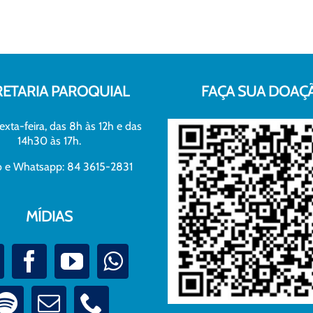
RETARIA PAROQUIAL
FAÇA SUA DOAÇ
exta-feira, das 8h às 12h e das
14h30 às 17h.
xo e Whatsapp: 84 3615-2831
MÍDIAS