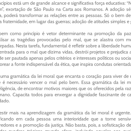
ncípios está um de grande alcance e significativa força educativa:
”, exortação de São Paulo na Carta aos Romanos. A adoção séri
a, poderá transformar as relações entre as pessoas. Só o bem de
a fraternidade, em lugar das guerras; adoção de atitudes simples 
em como princípio é vetor determinante na promoção da paz. 
lisar as tragédias provocadas pelo mal, que se alastra com mui
irpadas. Nesta tarefa, fundamental é refletir sobre a liberdade h
entrada para o mal que dizima vidas, destrói projetos e prejudica
e ser pautada apenas pelos critérios e interesses políticos ou sociai
orear a fonte indispensável da ética, que inspira condutas orienta
uma gramática da lei moral que encanta o coração para viver 
 é necessário vencer o mal pelo bem. Essa gramática da lei m
eligência, de encontrar motivos maiores que os oferecidos pela ra
ano. Capacita todos para enxergar a dignidade fascinante de ca
dado.
estir mais na aprendizagem da gramática da lei moral é urgente.
ificando em cada pessoa uma interioridade que a torne sens
redores e a promoção da justiça. Não basta, pois, a sofisticação de