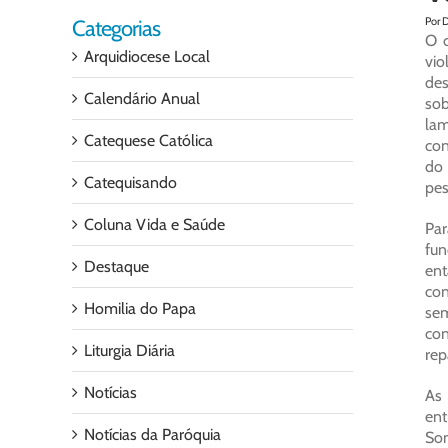
Por 
Categorias
O c
Arquidiocese Local
vio
des
Calendário Anual
sob
lam
Catequese Católica
con
do 
Catequisando
pes
Coluna Vida e Saúde
Par
fun
Destaque
ent
con
Homilia do Papa
sem
con
Liturgia Diária
rep
Notícias
As 
ent
Notícias da Paróquia
Som