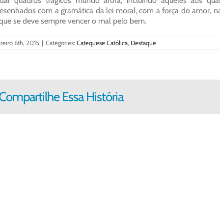
ar quadros trágicos mundo afora, incluindo aqueles aos quai
esenhados com a gramática da lei moral, com a força do amor, na
que se deve sempre vencer o mal pelo bem.
reiro 6th, 2015
|
Categories:
Catequese Católica
,
Destaque
Compartilhe Essa História