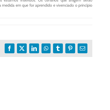
s estamos inseridos. Os cenários que afligem serão
 medida em que for aprendido e vivenciado o princípio
Facebook
X
LinkedIn
WhatsApp
Tumblr
Pinterest
E-
mail