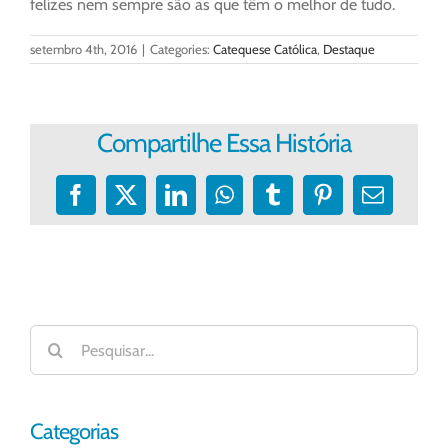
felizes nem sempre são as que têm o melhor de tudo.
setembro 4th, 2016
|
Categories:
Catequese Católica
,
Destaque
Compartilhe Essa História
Facebook
X
LinkedIn
WhatsApp
Tumblr
Pinterest
E-
mail
Buscar
resultados
para:
Categorias