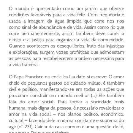
O mundo é apresentado como um jardim que oferece
condições favoráveis para a vida feliz. Com frequência é
usada a imagem da água límpida que corre nos rios
como sinal de abundância e de vida. Assim como rio que
corre permanentemente, assim também deve correr o
direito e a justiça para organizar a vida da comunidade.
Quando acontecem os desequilíbrios, fruto das injustiças
e explorações, surgem vozes proféticas que admoestam
as pessoas para restabelecerem a ordem necessária para
a vida fraterna.
O Papa Francisco na encíclica Laudato si escreve: O amor
cheio de pequenos gestos de cuidado mútuo, é também
civil e político, manifestando-se em todas as ações que
procuram construir um mundo melhor (…) Ele também
fala do amor social: Para tornar a sociedade mais
humana, mais digna da pessoa, é necessário revalorizar o
amor na vida social – nos planos político, econômico,
cultural – fazendo dele a norma constante e suprema do
agir (nº 231). Cuidar da casa comum é uma questão de fé,
de amor a Deus e ao próximo.