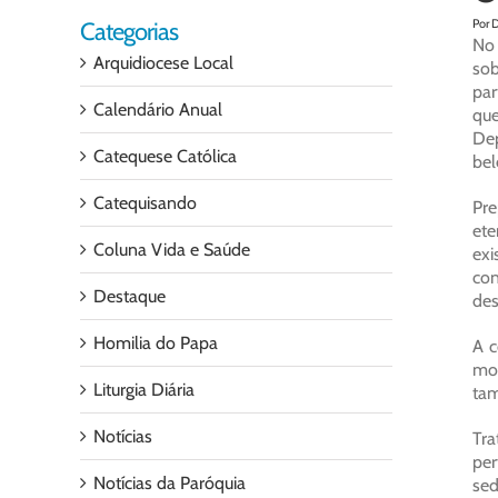
Por 
Categorias
No 
Arquidiocese Local
sob
par
Calendário Anual
que
Dep
Catequese Católica
bel
Catequisando
Pre
ete
Coluna Vida e Saúde
exi
con
Destaque
des
Homilia do Papa
A c
mor
Liturgia Diária
ta
Notícias
Tra
pe
Notícias da Paróquia
sed