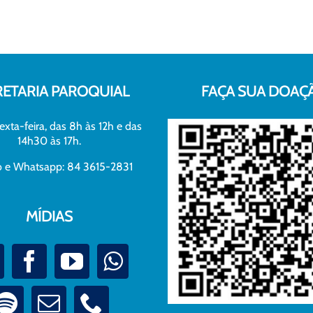
RETARIA PAROQUIAL
FAÇA SUA DOAÇ
exta-feira, das 8h às 12h e das
14h30 às 17h.
xo e Whatsapp: 84 3615-2831
MÍDIAS