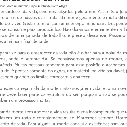
Dom Leomar Brustolin, Bispo Auxiliar de Porto Alegre
entardecer da vida, seremos julgados pelo amor. Assim São João
re o fim de nossos dias. Tratar da morte geralmente é muito difíc
te do viver. Gastar tempo, consumir energia, renunciar algo, per
 se consome para produzir luz. Não duramos eternamente na Te
ois de uma jornada de trabalho, é preciso descansar. Passado
eza há num final de tarde!
parar-se para o entardecer da vida não é olhar para a noite da m
rna, onde é sempre dia. Se pensássemos apenas no morrer, c
stência. Muitas pessoas tenderam para essa posição e acabaram 
tudo, é pensar somente no agora, no material, na vida saudável, 
espero quando os limites começam a aparecer.
onsciência reprimida da morte mata-nos já em vida, e tornamo-
te deve fazer parte da estrutura do ser, porquanto não se pod
mbém um processo mortal.
tar da morte sem abordar a vida resulta numa incompletude que re
rfazem um todo e complementam-se. Morremos sempre. Morre o
ento de vida. Para alguns, a morte conclui a existência; para out