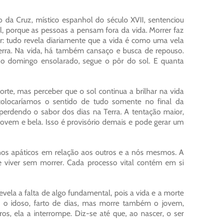
 da Cruz, místico espanhol do século XVII, sentenciou
il, porque as pessoas a pensam fora da vida. Morrer faz
der: tudo revela diariamente que a vida é como uma vela
rra. Na vida, há também cansaço e busca de repouso.
 o domingo ensolarado, segue o pôr do sol. E quanta
orte, mas perceber que o sol continua a brilhar na vida
olocaríamos o sentido de tudo somente no final da
perdendo o sabor dos dias na Terra. A tentação maior,
jovem e bela. Isso é provisório demais e pode gerar um
nos apáticos em relação aos outros e a nós mesmos. A
e viver sem morrer. Cada processo vital contém em si
vela a falta de algo fundamental, pois a vida e a morte
 idoso, farto de dias, mas morre também o jovem,
ros, ela a interrompe. Diz-se até que, ao nascer, o ser