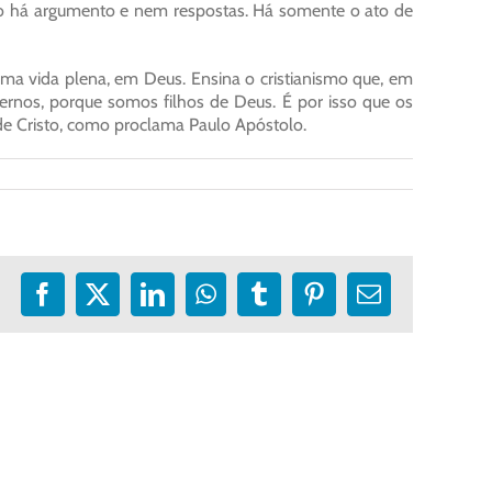
ão há argumento e nem respostas. Há somente o ato de
ma vida plena, em Deus. Ensina o cristianismo que, em
ternos, porque somos filhos de Deus. É por isso que os
 de Cristo, como proclama Paulo Apóstolo.
Facebook
X
LinkedIn
WhatsApp
Tumblr
Pinterest
E-
mail