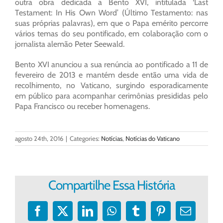
outra obra dedicada a Bento XVI, intitulada ‘Last
Testament: In His Own Word’ (Último Testamento: nas
suas próprias palavras), em que o Papa emérito percorre
vários temas do seu pontificado, em colaboração com o
jornalista alemão Peter Seewald.
Bento XVI anunciou a sua renúncia ao pontificado a 11 de
fevereiro de 2013 e mantém desde então uma vida de
recolhimento, no Vaticano, surgindo esporadicamente
em público para acompanhar cerimônias presididas pelo
Papa Francisco ou receber homenagens.
agosto 24th, 2016
|
Categories:
Notícias
,
Notícias do Vaticano
Compartilhe Essa História
Facebook
X
LinkedIn
WhatsApp
Tumblr
Pinterest
E-