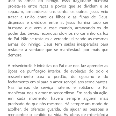
usar as armas do inimigo. Essa fragilidade humana
projeta-se entre raças e povos que se dividem e se
separam, armando-se uns contra os outros. Jesus veio
trazer a união entre os filhos e as filhas de Deus,
dispersos e divididos entre si. Jesus ilumina todo ser
humano que vem a esse mundo, arrancando-os do
poder das trevas, reconduzindo-nos no caminho da luz
do Pai. Não se restaura a verdade utilizando as mesmas
armas do inimigo. Deus tem saídas inesperadas para
restaurar a verdade que se manifestará, por mais que
demore.
A misericórdia é iniciativa do Pai que nos faz aprender as
lições de purificação interior, de evolução do ódio e
ressentimento para o perdão, do egoísmo e do
fechamento em si para o amor serviçal aos semelhantes.
Nas formas de serviço fraterno e solidário, o Pai
manifesta-nos o amor misericordioso. Em cada situação,
em cada momento, haverá sempre alguém mais
precisado do que nós mesmos. Há sempre um modo de
acolher, de oferecer guarida, de ajudar as pessoas a
reencontrar o sentido da vida. As obras de misericórdia