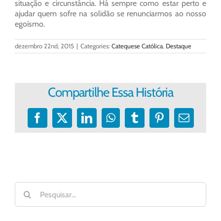
situação e circunstância. Há sempre como estar perto e
ajudar quem sofre na solidão se renunciarmos ao nosso
egoísmo.
dezembro 22nd, 2015
|
Categories:
Catequese Católica
,
Destaque
Compartilhe Essa História
Facebook
X
LinkedIn
WhatsApp
Tumblr
Pinterest
E-
mail
Buscar
resultados
para: