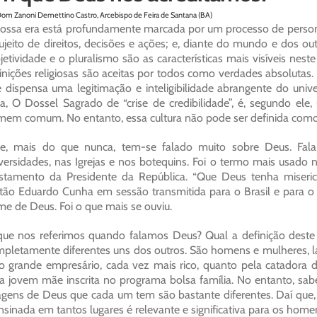
Dom Zanoni Demettino Castro, Arcebispo de Feira de Santana (BA)
ossa era está profundamente marcada por um processo de personal
ujeito de direitos, decisões e ações; e, diante do mundo e dos o
jetividade e o pluralismo são as características mais visíveis 
inições religiosas são aceitas por todos como verdades absolutas
 dispensa uma legitimação e inteligibilidade abrangente do univ
a, O Dossel Sagrado de “crise de credibilidade”, é, segundo ele,
em comum. No entanto, essa cultura não pode ser definida como 
e, mais do que nunca, tem-se falado muito sobre Deus. Fala-
versidades, nas Igrejas e nos botequins. Foi o termo mais usad
stamento da Presidente da República. “Que Deus tenha miseric
stão Eduardo Cunha em sessão transmitida para o Brasil e para
e de Deus. Foi o que mais se ouviu.
ue nos referimos quando falamos Deus? Qual a definição deste
pletamente diferentes uns dos outros. São homens e mulheres, la
o grande empresário, cada vez mais rico, quanto pela catadora de
 jovem mãe inscrita no programa bolsa família. No entanto, s
gens de Deus que cada um tem são bastante diferentes. Daí qu
nsinada em tantos lugares é relevante e significativa para os ho