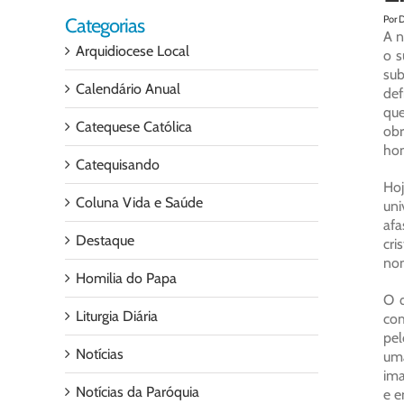
Por 
Categorias
A n
Arquidiocese Local
o s
sub
Calendário Anual
def
que
Catequese Católica
obr
hom
Catequisando
Hoj
Coluna Vida e Saúde
uni
afa
Destaque
cri
nom
Homilia do Papa
O q
Liturgia Diária
com
pel
Notícias
uma
ima
Notícias da Paróquia
e e