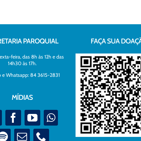
RETARIA PAROQUIAL
FAÇA SUA DOAÇ
exta-feira, das 8h às 12h e das
14h30 às 17h.
xo e Whatsapp: 84 3615-2831
MÍDIAS