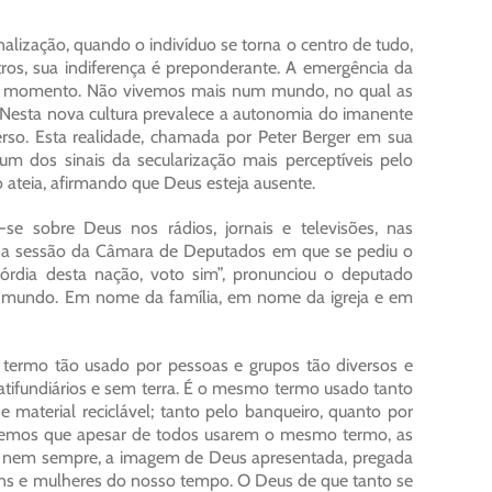
ização, quando o indivíduo se torna o centro de tudo,
utros, sua indiferença é preponderante. A emergência da
neste momento. Não vivemos mais num mundo, no qual as
. Nesta nova cultura prevalece a autonomia do imanente
erso. Esta realidade, chamada por Peter Berger em sua
 um dos sinais da secularização mais perceptíveis pelo
ateia, afirmando que Deus esteja ausente.
se sobre Deus nos rádios, jornais e televisões, nas
o na sessão da Câmara de Deputados em que se pediu o
órdia desta nação, voto sim”, pronunciou o deputado
 o mundo. Em nome da família, em nome da igreja e em
 termo tão usado por pessoas e grupos tão diversos e
tifundiários e sem terra. É o mesmo termo usado tanto
 material reciclável; tanto pelo banqueiro, quanto por
abemos que apesar de todos usarem o mesmo termo, as
e, nem sempre, a imagem de Deus apresentada, pregada
mens e mulheres do nosso tempo. O Deus de que tanto se