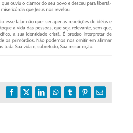
 que ouviu o clamor do seu povo e desceu para libertá-
 misericórdia que Jesus nos revelou.
do esse falar não quer ser apenas repetições de idéias e
 toque a vida das pessoas, que seja relevante, sem que,
fico, a sua identidade cristã. É preciso interpretar de
esde os primórdios. Não podemos nos omitir em afirmar
 toda Sua vida e, sobretudo, Sua ressurreição.
Facebook
X
LinkedIn
WhatsApp
Tumblr
Pinterest
E-
mail