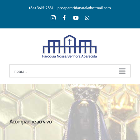
Ir
(84) 3615-2831
|
pnsaparecidanatal@hotmail.com
para
o
Instagram
Facebook
YouTube
WhatsApp
conteúdo
Ir para...
Acompanhe ao vivo