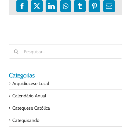
Facebook
X
LinkedIn
WhatsApp
Tumblr
Pinterest
E-
mail
Buscar
resultados
para:
Categorias
Arquidiocese Local
Calendário Anual
Catequese Católica
Catequisando