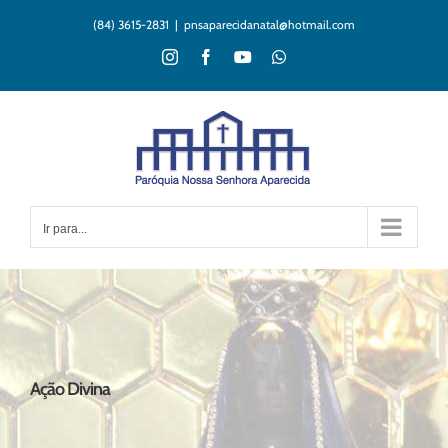
Ir
(84) 3615-2831
|
pnsaparecidanatal@hotmail.com
para
o
Instagram
Facebook
YouTube
WhatsApp
conteúdo
Ir para...
Ação Divina