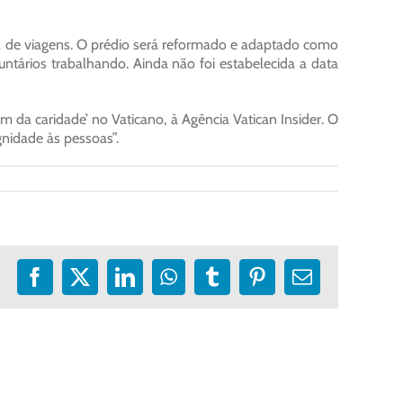
a de viagens. O prédio será reformado e adaptado como
oluntários trabalhando. Ainda não foi estabelecida a data
 da caridade’ no Vaticano, à Agência Vatican Insider. O
gnidade às pessoas”.
Facebook
X
LinkedIn
WhatsApp
Tumblr
Pinterest
E-
mail