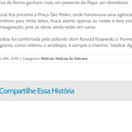
rua de Roma ganham mais um presente do Papa: um dormitório.
ocal fica próximo à Praça São Pedro, onde funcionava uma agênci
mitório para trinta leitos, ficará aberto apenas às noites e terá v
inauguração, pois as obras ainda estão em curso.
otícia foi confirmada pelo polonês dom Konrad Krajewski, o ‘homem
grama, como reiterou o arcebispo, é sempre o mesmo: “restituir di
o 8th, 2015
|
Categories:
Notícias
,
Notícias do Vaticano
Compartilhe Essa História