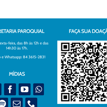
RETARIA PAROQUIAL
FAÇA SUA DOAÇ
exta-feira, das 8h às 12h e das
14h30 às 17h.
xo e Whatsapp: 84 3615-2831
MÍDIAS