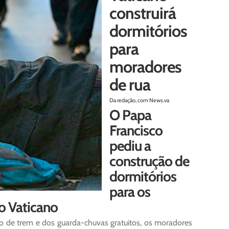
construirá
dormitórios
para
moradores
de rua
Da redação, com News.va
O Papa
Francisco
pediu a
construção de
dormitórios
para os
o Vaticano
ão de trem e dos guarda-chuvas gratuitos, os moradores