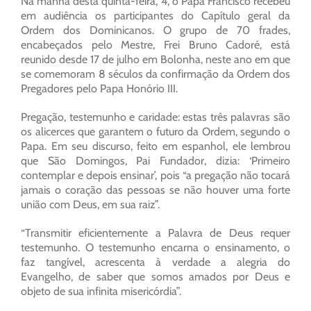
Na manhã desta quinta-feira, 4, o Papa Francisco recebeu
em audiência os participantes do Capítulo geral da
Ordem dos Dominicanos. O grupo de 70 frades,
encabeçados pelo Mestre, Frei Bruno Cadoré, está
reunido desde 17 de julho em Bolonha, neste ano em que
se comemoram 8 séculos da confirmação da Ordem dos
Pregadores pelo Papa Honório III.
Pregação, testemunho e caridade: estas três palavras são
os alicerces que garantem o futuro da Ordem, segundo o
Papa. Em seu discurso, feito em espanhol, ele lembrou
que São Domingos, Pai Fundador, dizia: ‘Primeiro
contemplar e depois ensinar’, pois “a pregação não tocará
jamais o coração das pessoas se não houver uma forte
união com Deus, em sua raiz”.
“Transmitir eficientemente a Palavra de Deus requer
testemunho. O testemunho encarna o ensinamento, o
faz tangível, acrescenta à verdade a alegria do
Evangelho, de saber que somos amados por Deus e
objeto de sua infinita misericórdia”.