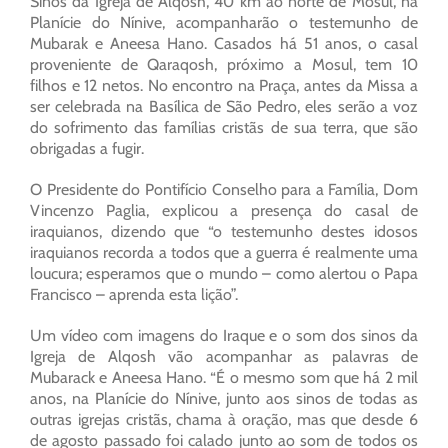
Sinos da Igreja de Alqosh, 40 km ao norte de Mosul, na
Planície do Nínive, acompanharão o testemunho de
Mubarak e Aneesa Hano. Casados há 51 anos, o casal
proveniente de Qaraqosh, próximo a Mosul, tem 10
filhos e 12 netos. No encontro na Praça, antes da Missa a
ser celebrada na Basílica de São Pedro, eles serão a voz
do sofrimento das famílias cristãs de sua terra, que são
obrigadas a fugir.
O Presidente do Pontifício Conselho para a Família, Dom
Vincenzo Paglia, explicou a presença do casal de
iraquianos, dizendo que “o testemunho destes idosos
iraquianos recorda a todos que a guerra é realmente uma
loucura; esperamos que o mundo – como alertou o Papa
Francisco – aprenda esta lição”.
Um vídeo com imagens do Iraque e o som dos sinos da
Igreja de Alqosh vão acompanhar as palavras de
Mubarack e Aneesa Hano. “É o mesmo som que há 2 mil
anos, na Planície do Nínive, junto aos sinos de todas as
outras igrejas cristãs, chama à oração, mas que desde 6
de agosto passado foi calado junto ao som de todos os