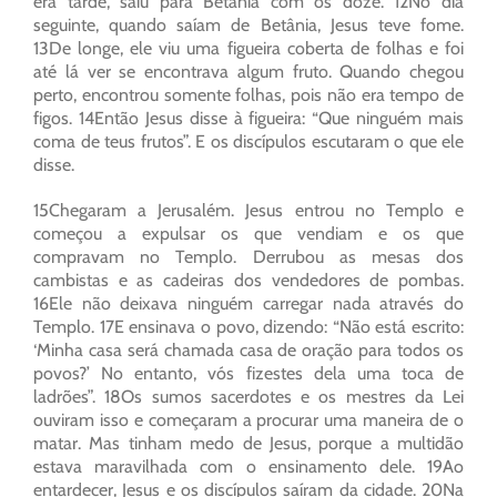
era tarde, saiu para Betânia com os doze. 12No dia
seguinte, quando saíam de Betânia, Jesus teve fome.
13De longe, ele viu uma figueira coberta de folhas e foi
até lá ver se encontrava algum fruto. Quando chegou
perto, encontrou somente folhas, pois não era tempo de
figos. 14Então Jesus disse à figueira: “Que ninguém mais
coma de teus frutos”. E os discípulos escutaram o que ele
disse.
15Chegaram a Jerusalém. Jesus entrou no Templo e
começou a expulsar os que vendiam e os que
compravam no Templo. Derrubou as mesas dos
cambistas e as cadeiras dos vendedores de pombas.
16Ele não deixava ninguém carregar nada através do
Templo. 17E ensinava o povo, dizendo: “Não está escrito:
‘Minha casa será chamada casa de oração para todos os
povos?’ No entanto, vós fizestes dela uma toca de
ladrões”. 18Os sumos sacerdotes e os mestres da Lei
ouviram isso e começaram a procurar uma maneira de o
matar. Mas tinham medo de Jesus, porque a multidão
estava maravilhada com o ensinamento dele. 19Ao
entardecer, Jesus e os discípulos saíram da cidade. 20Na