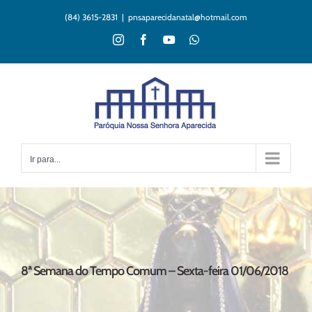
Ir
(84) 3615-2831
|
pnsaparecidanatal@hotmail.com
para
o
Instagram
Facebook
YouTube
WhatsApp
conteúdo
Ir para...
8ª Semana do Tempo Comum – Sexta-feira 01/06/2018