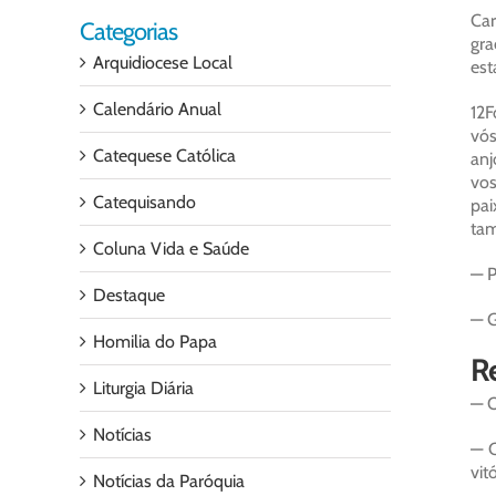
Car
Categorias
gra
Arquidiocese Local
est
Calendário Anual
12F
vós
Catequese Católica
anj
vos
Catequisando
pai
tam
Coluna Vida e Saúde
— P
Destaque
— G
Homilia do Papa
Re
Liturgia Diária
— O
Notícias
— C
vitó
Notícias da Paróquia