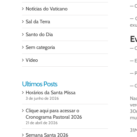
— O
Notícias do Vaticano
— O
Sal da Terra
exu
Santo do Dia
E
Sem categoria
— O
Vídeo
— E
— P
Ultimos Posts
— G
Horários da Santa Missa
Naq
3 de junho de 2026
ver
Clique aqui para acessar o
30r
Cronograma Pastoral 2026
mun
21 de abril de 2026
31M
Semana Santa 2026