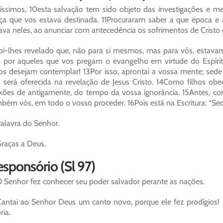
íssimos, 10esta salvação tem sido objeto das investigações e me
ça que vos estava destinada. 11Procuraram saber a que época e a 
ava neles, ao anunciar com antecedência os sofrimentos de Cristo 
oi-lhes revelado que, não para si mesmos, mas para vós, estavam
 por aqueles que vos pregam o evangelho em virtude do Espírito
os desejam contemplar! 13Por isso, aprontai a vossa mente; sed
 será oferecida na revelação de Jesus Cristo. 14Como filhos ob
xões de antigamente, do tempo da vossa ignorância. 15Antes, co
bém vós, em todo o vosso proceder. 16Pois está na Escritura: “Sed
alavra do Senhor.
raças a Deus.
sponsório (Sl 97)
 Senhor fez conhecer seu poder salvador perante as nações.
antai ao Senhor Deus um canto novo, porque ele fez prodígios! 
ria.