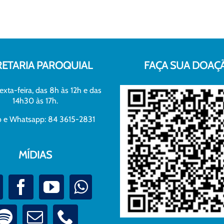
RETARIA PAROQUIAL
FAÇA SUA DOAÇ
exta-feira, das 8h às 12h e das
14h30 às 17h.
xo e Whatsapp: 84 3615-2831
MÍDIAS