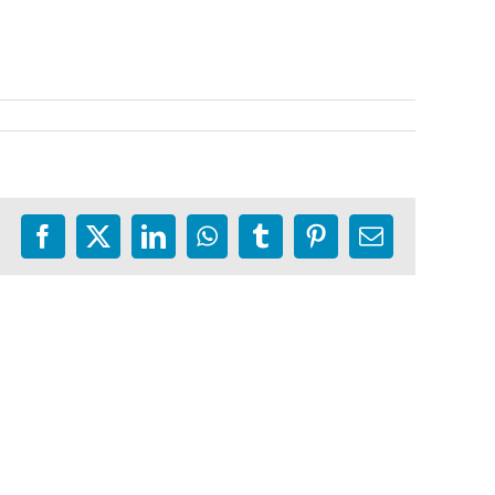
Facebook
X
LinkedIn
WhatsApp
Tumblr
Pinterest
E-
mail