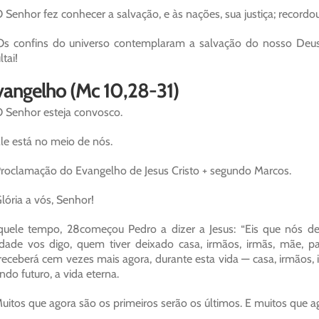
 Senhor fez conhecer a salvação, e às nações, sua justiça; recordou
s confins do universo contemplaram a salvação do nosso Deus. A
ltai!
vangelho (Mc 10,28-31)
 Senhor esteja convosco.
le está no meio de nós.
roclamação do Evangelho de Jesus Cristo + segundo Marcos.
lória a vós, Senhor!
uele tempo, 28começou Pedro a dizer a Jesus: “Eis que nós d
dade vos digo, quem tiver deixado casa, irmãos, irmãs, mãe, p
eceberá cem vezes mais agora, durante esta vida — casa, irmãos, 
do futuro, a vida eterna.
uitos que agora são os primeiros serão os últimos. E muitos que ag