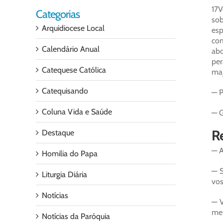
17V
Categorias
sob
Arquidiocese Local
esp
com
Calendário Anual
abo
per
Catequese Católica
maj
Catequisando
— P
Coluna Vida e Saúde
— G
Re
Destaque
— A
Homilia do Papa
— S
Liturgia Diária
vos
Notícias
— V
meu
Notícias da Paróquia