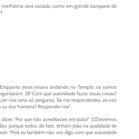
 A minh’alma será saciada, como em grande banquete de
r!
m. Enquanto Jesus estava andando no Templo, os sumos
erguntaram: 28“Com que autoridade fazes essas coisas?
fazer-vos uma só pergunta. Se me responderdes, eu vos
céu ou dos homens? Respondei-me”.
ai dizer: ‘Por que não acreditastes em João?’ 32Devemos
o, porque todos, de fato, tinham João na qualidade de
disse: “Pois eu também não vos digo com que autoridade