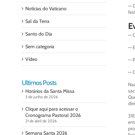
— Q
Notícias do Vaticano
fes
Sal da Terra
Ev
Santo do Dia
— O
Sem categoria
— E
Vídeo
— P
— G
Ultimos Posts
Naq
sac
Horários da Santa Missa
3 de junho de 2026
Que
dir
Clique aqui para acessar o
Cronograma Pastoral 2026
31E
21 de abril de 2026
ent
pro
Semana Santa 2026
faç