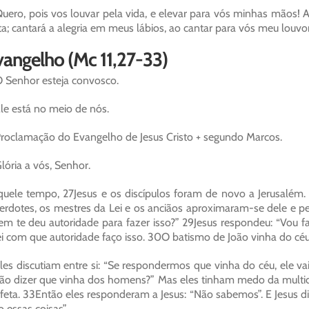
uero, pois vos louvar pela vida, e elevar para vós minhas mãos!
ta; cantará a alegria em meus lábios, ao cantar para vós meu louvo
angelho (Mc 11,27-33)
 Senhor esteja convosco.
le está no meio de nós.
roclamação do Evangelho de Jesus Cristo + segundo Marcos.
lória a vós, Senhor.
uele tempo, 27Jesus e os discípulos foram de novo a Jerusalé
erdotes, os mestres da Lei e os anciãos aproximaram-se dele e p
m te deu autoridade para fazer isso?” 29Jesus respondeu: “Vou 
ei com que autoridade faço isso. 30O batismo de João vinha do 
les discutiam entre si: “Se respondermos que vinha do céu, ele v
ão dizer que vinha dos homens?” Mas eles tinham medo da multidã
feta. 33Então eles responderam a Jesus: “Não sabemos”. E Jesus 
o essas coisas”.