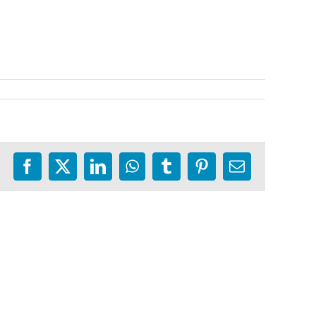
Facebook
X
LinkedIn
WhatsApp
Tumblr
Pinterest
E-
mail