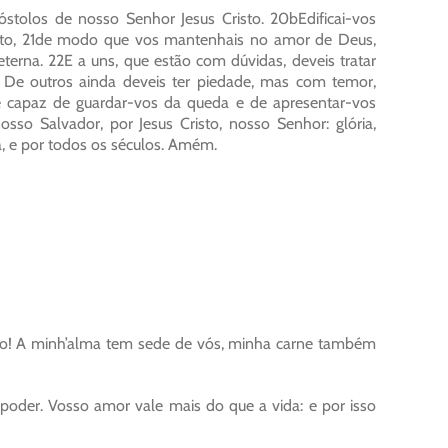
stolos de nosso Senhor Jesus Cristo. 20bEdificai-vos
írito, 21de modo que vos mantenhais no amor de Deus,
eterna. 22E a uns, que estão com dúvidas, deveis tratar
. De outros ainda deveis ter piedade, mas com temor,
é capaz de guardar-vos da queda e de apresentar-vos
nosso Salvador, por Jesus Cristo, nosso Senhor: glória,
a, e por todos os séculos. Amém.
sco! A minh’alma tem sede de vós, minha carne também
poder. Vosso amor vale mais do que a vida: e por isso