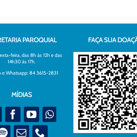
RETARIA PAROQUIAL
FAÇA SUA DOAÇ
exta-feira, das 8h às 12h e das
14h30 às 17h.
xo e Whatsapp: 84 3615-2831
MÍDIAS