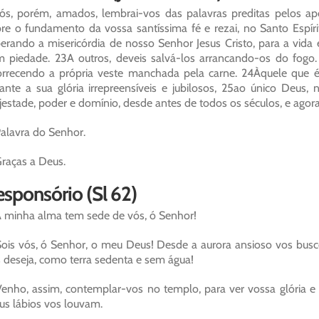
ós, porém, amados, lembrai-vos das palavras preditas pelos apó
re o fundamento da vossa santíssima fé e rezai, no Santo Esp
erando a misericórdia de nosso Senhor Jesus Cristo, para a vida 
 piedade. 23A outros, deveis salvá-los arrancando-os do fogo
rrecendo a própria veste manchada pela carne. 24Àquele que 
ante a sua glória irrepreensíveis e jubilosos, 25ao único Deus, 
estade, poder e domínio, desde antes de todos os séculos, e agor
alavra do Senhor.
raças a Deus.
sponsório (Sl 62)
 minha alma tem sede de vós, ó Senhor!
ois vós, ó Senhor, o meu Deus! Desde a aurora ansioso vos bu
 deseja, como terra sedenta e sem água!
enho, assim, contemplar-vos no templo, para ver vossa glória e 
s lábios vos louvam.