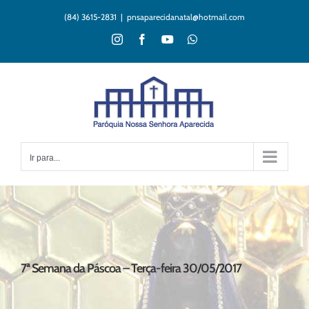
Ir
(84) 3615-2831
|
pnsaparecidanatal@hotmail.com
para
o
Instagram
Facebook
YouTube
WhatsApp
conteúdo
Ir para...
7ª Semana da Páscoa – Terça-feira 30/05/2017