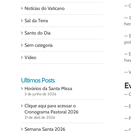
— G
Notícias do Vaticano
— G
Sal da Terra
her
Santo do Dia
— E
poi
Sem categoria
— E
Vídeo
hav
— V
Ultimos Posts
Ev
Horários da Santa Missa
3 de junho de 2026
— O
Clique aqui para acessar o
— E
Cronograma Pastoral 2026
21 de abril de 2026
— P
Semana Santa 2026
— G