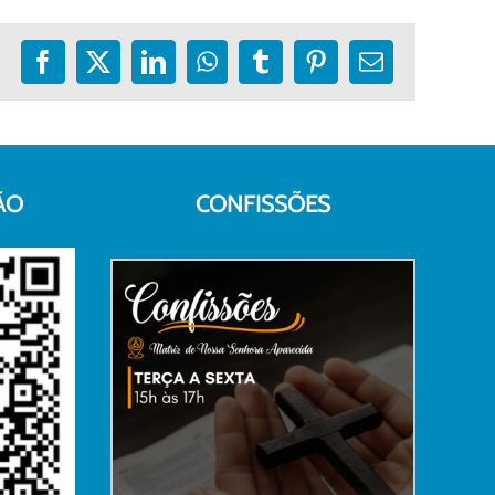
Facebook
X
LinkedIn
WhatsApp
Tumblr
Pinterest
E-
mail
ÃO
CONFISSÕES