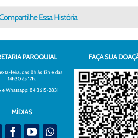
Compartilhe Essa História
RETARIA PAROQUIAL
FAÇA SUA DOAÇ
exta-feira, das 8h às 12h e das
14h30 às 17h.
xo e Whatsapp: 84 3615-2831
MÍDIAS