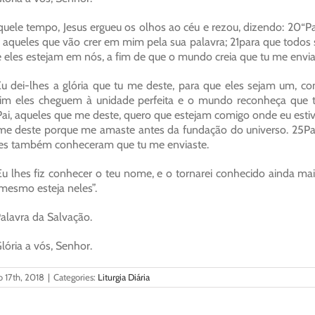
uele tempo, Jesus ergueu os olhos ao céu e rezou, dizendo: 20“P
 aqueles que vão crer em mim pela sua palavra; 21para que todos 
 eles estejam em nós, a fim de que o mundo creia que tu me envia
u dei-lhes a glória que tu me deste, para que eles sejam um,
im eles cheguem à unidade perfeita e o mundo reconheça que
ai, aqueles que me deste, quero que estejam comigo onde eu estiv
me deste porque me amaste antes da fundação do universo. 25Pai
es também conheceram que tu me enviaste.
u lhes fiz conhecer o teu nome, e o tornarei conhecido ainda ma
mesmo esteja neles”.
alavra da Salvação.
lória a vós, Senhor.
 17th, 2018
|
Categories:
Liturgia Diária