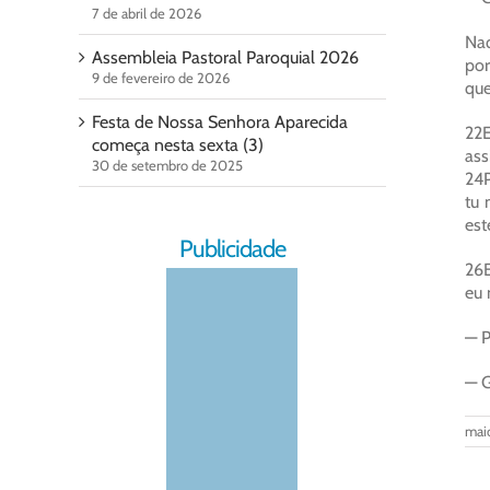
7 de abril de 2026
Naq
Assembleia Pastoral Paroquial 2026
por
9 de fevereiro de 2026
que
Festa de Nossa Senhora Aparecida
22E
começa nesta sexta (3)
ass
30 de setembro de 2025
24P
tu 
est
Publicidade
26E
eu 
— P
— G
maio