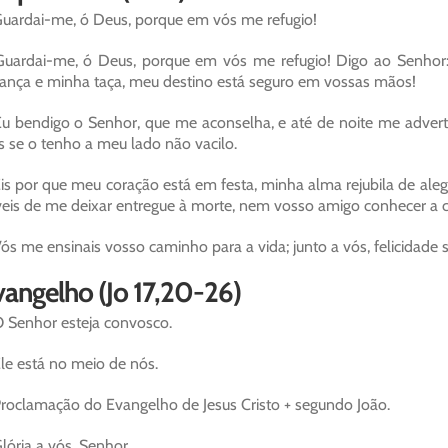
uardai-me, ó Deus, porque em vós me refugio!
uardai-me, ó Deus, porque em vós me refugio! Digo ao Senhor:
ança e minha taça, meu destino está seguro em vossas mãos!
u bendigo o Senhor, que me aconselha, e até de noite me adver
s se o tenho a meu lado não vacilo.
is por que meu coração está em festa, minha alma rejubila de aleg
eis de me deixar entregue à morte, nem vosso amigo conhecer a c
ós me ensinais vosso caminho para a vida; junto a vós, felicidade se
angelho (Jo 17,20-26)
 Senhor esteja convosco.
le está no meio de nós.
roclamação do Evangelho de Jesus Cristo + segundo João.
lória a vós, Senhor.