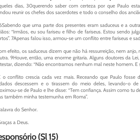
ueles dias, 30querendo saber com certeza por que Paulo esta
dou reunir os chefes dos sacerdotes e todo o conselho dos anciãos
6Sabendo que uma parte dos presentes eram saduceus e a outra
iãos: “Irmãos, eu sou fariseu e filho de fariseus. Estou sendo j
tos”. 7Apenas falou isso, armou-se um conflito entre fariseus e sad
m efeito, os saduceus dizem que não há ressurreição, nem anjo, 
utra. 9Houve, então, uma enorme gritaria. Alguns doutores da Lei
testar, dizendo: “Não encontramos nenhum mal neste homem. E se 
 o conflito crescia cada vez mais. Receando que Paulo fosse
dados descessem e o tirassem do meio deles, levando-o de n
oximou-se de Paulo e lhe disse: “Tem confiança. Assim como tu d
jas também minha testemunha em Roma”.
alavra do Senhor.
raças a Deus.
sponsório (Sl 15)