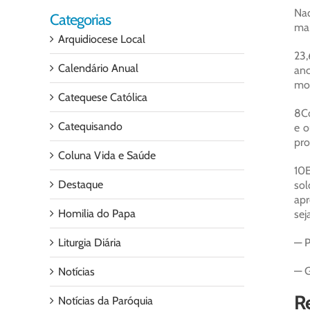
Naq
Categorias
man
Arquidiocese Local
23,
Calendário Anual
anc
mor
Catequese Católica
8Co
Catequisando
e o
pro
Coluna Vida e Saúde
10E
Destaque
sol
apr
Homilia do Papa
se
Liturgia Diária
— P
— G
Notícias
Re
Notícias da Paróquia