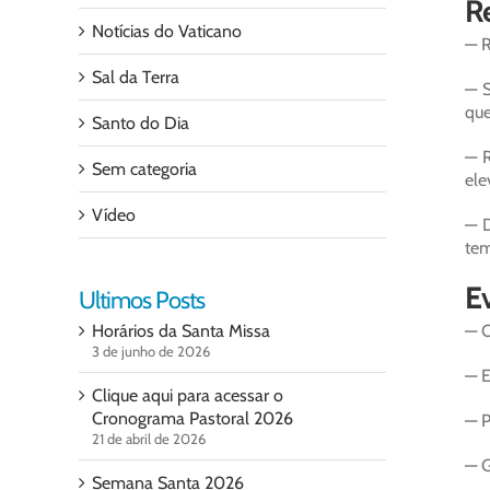
Re
Notícias do Vaticano
— R
Sal da Terra
— S
que
Santo do Dia
— R
Sem categoria
ele
Vídeo
— D
tem
Ev
Ultimos Posts
Horários da Santa Missa
— O
3 de junho de 2026
— E
Clique aqui para acessar o
Cronograma Pastoral 2026
— P
21 de abril de 2026
— G
Semana Santa 2026