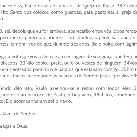
ueles dias, Paulo disse aos anciãos da Igreja de Éfeso: 28“Cui
írito Santo vos colocou como guardas, para pastorear a Igreja 
ho.
u sei, depois que eu for embora, aparecerão entre vós lobos fer
prio meio aparecerão homens com doutrinas perversas que arrast
ntos: lembrai-vos de que, durante três anos, dia e noite, com lágri
gora entrego-vos a Deus e à mensagem de sua graça, que tem pod
tificados. 33Não cobicei prata, ouro ou vestes de ninguém. 34V
 era necessário para mim e para os que estavam comigo. 35Em t
dar os fracos, recordando as palavras do Senhor Jesus, que disse: ‘
endo dito isto, Paulo ajoelhou-se e rezou com todos eles. 
çando-se ao pescoço de Paulo, o beijavam, 38aflitos, sobretudo 
to. E o acompanharam até o navio.
alavra do Senhor.
raças a Deus.