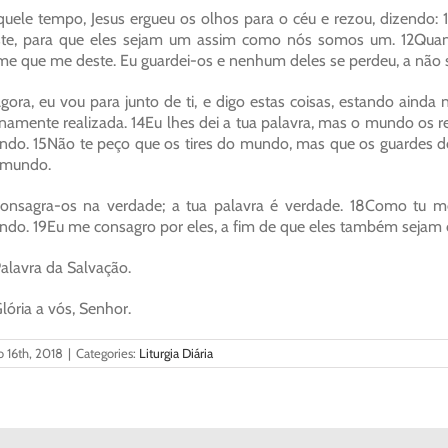
uele tempo, Jesus ergueu os olhos para o céu e rezou, dizendo:
te, para que eles sejam um assim como nós somos um. 12Quan
e que me deste. Eu guardei-os e nenhum deles se perdeu, a não ser 
gora, eu vou para junto de ti, e digo estas coisas, estando aind
namente realizada. 14Eu lhes dei a tua palavra, mas o mundo os 
do. 15Não te peço que os tires do mundo, mas que os guardes 
 mundo.
onsagra-os na verdade; a tua palavra é verdade. 18Como tu 
do. 19Eu me consagro por eles, a fim de que eles também sejam 
alavra da Salvação.
lória a vós, Senhor.
 16th, 2018
|
Categories:
Liturgia Diária