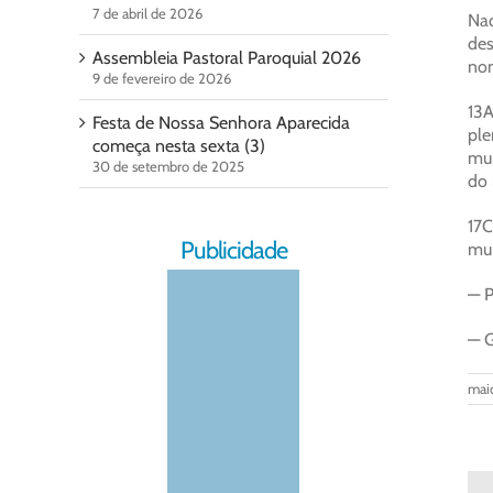
7 de abril de 2026
Naq
des
Assembleia Pastoral Paroquial 2026
nom
9 de fevereiro de 2026
13A
Festa de Nossa Senhora Aparecida
ple
começa nesta sexta (3)
mun
30 de setembro de 2025
do
17C
Publicidade
mun
— P
— G
maio