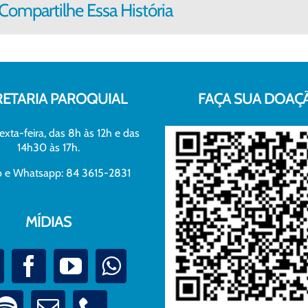
Compartilhe Essa História
RETARIA PAROQUIAL
FAÇA SUA DOAÇ
exta-feira, das 8h às 12h e das
14h30 às 17h.
xo e Whatsapp: 84 3615-2831
MÍDIAS