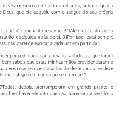
dai de vós mesmos e de todo o rebanho, sobre o qual o
de Deus, que ele adquiriu com o sangue do seu próprio
ozes, que não pouparão rebanho. 30Além disso, do vosso
arão discípulos atrás de si. 31Por isso, estai sempre
mas, não parei de exortar a cada um em particular.
er para edificar e dar a herança a todos os que foram
ós bem sabeis que estas minhas mãos providenciaram o
udo vos mostrei que, trabalhando deste modo, se deve
Há mais alegria em dar do que em receber’”.
37Todos, depois, prorromperam em grande pranto, e
por lhes haver ele dito que não tornariam a ver-lhe o