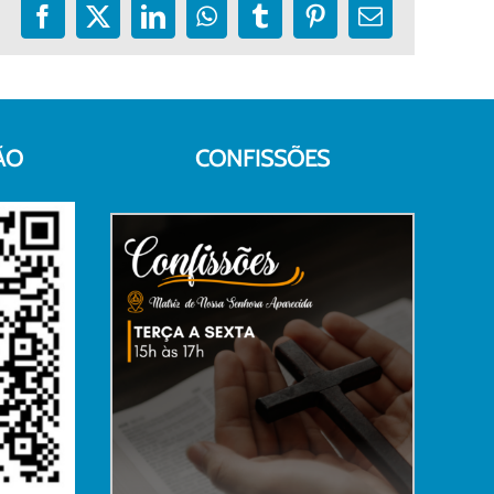
Facebook
X
LinkedIn
WhatsApp
Tumblr
Pinterest
E-
mail
ÃO
CONFISSÕES