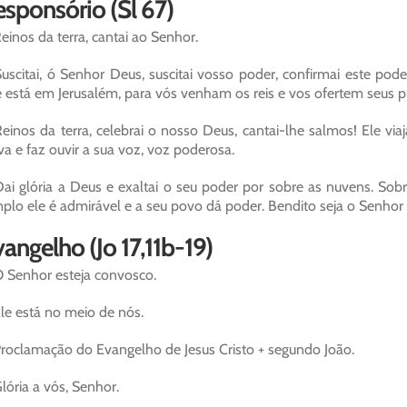
sponsório (Sl 67)
einos da terra, cantai ao Senhor.
uscitai, ó Senhor Deus, suscitai vosso poder, confirmai este pod
 está em Jerusalém, para vós venham os reis e vos ofertem seus p
einos da terra, celebrai o nosso Deus, cantai-lhe salmos! Ele via
va e faz ouvir a sua voz, voz poderosa.
ai glória a Deus e exaltai o seu poder por sobre as nuvens. Sobr
plo ele é admirável e a seu povo dá poder. Bendito seja o Senh
angelho (Jo 17,11b-19)
 Senhor esteja convosco.
le está no meio de nós.
roclamação do Evangelho de Jesus Cristo + segundo João.
lória a vós, Senhor.