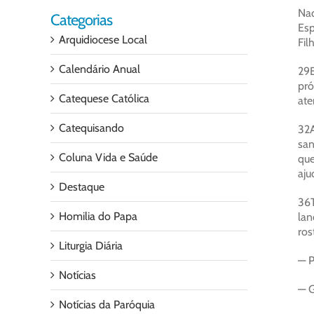
Naq
Categorias
Esp
Arquidiocese Local
Fil
Calendário Anual
29E
pró
Catequese Católica
ate
Catequisando
32A
san
Coluna Vida e Saúde
que
aju
Destaque
36T
Homilia do Papa
lan
ros
Liturgia Diária
— P
Notícias
— G
Notícias da Paróquia