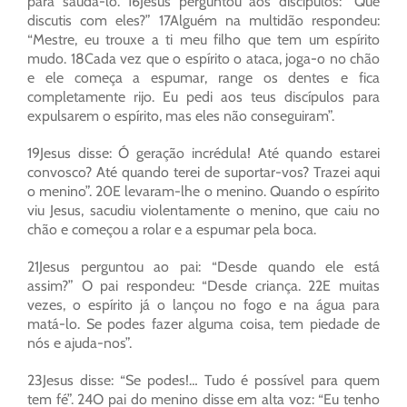
para saudá-lo. 16Jesus perguntou aos discípulos: “Que
discutis com eles?” 17Alguém na multidão respondeu:
“Mestre, eu trouxe a ti meu filho que tem um espírito
mudo. 18Cada vez que o espírito o ataca, joga-o no chão
e ele começa a espumar, range os dentes e fica
completamente rijo. Eu pedi aos teus discípulos para
expulsarem o espírito, mas eles não conseguiram”.
19Jesus disse: Ó geração incrédula! Até quando estarei
convosco? Até quando terei de suportar-vos? Trazei aqui
o menino”. 20E levaram-lhe o menino. Quando o espírito
viu Jesus, sacudiu violentamente o menino, que caiu no
chão e começou a rolar e a espumar pela boca.
21Jesus perguntou ao pai: “Desde quando ele está
assim?” O pai respondeu: “Desde criança. 22E muitas
vezes, o espírito já o lançou no fogo e na água para
matá-lo. Se podes fazer alguma coisa, tem piedade de
nós e ajuda-nos”.
23Jesus disse: “Se podes!… Tudo é possível para quem
tem fé”. 24O pai do menino disse em alta voz: “Eu tenho