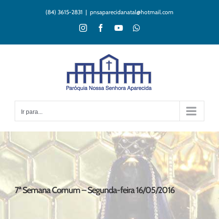
Ir
(84) 3615-2831
|
pnsaparecidanatal@hotmail.com
para
o
Instagram
Facebook
YouTube
WhatsApp
conteúdo
Ir para...
7ª Semana Comum – Segunda-feira 16/05/2016