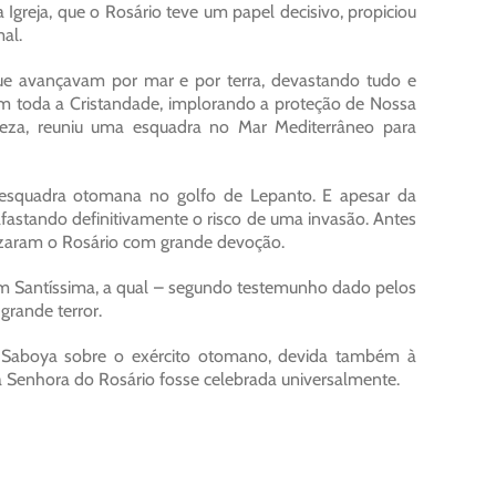
Igreja, que o Rosário teve um papel decisivo, propiciou
al.
ue avançavam por mar e por terra, devastando tudo e
em toda a Cristandade, implorando a proteção de Nossa
za, reuniu uma esquadra no Mar Mediterrâneo para
a esquadra otomana no golfo de Lepanto. E apesar da
 afastando definitivamente o risco de uma invasão. Antes
rezaram o Rosário com grande devoção.
gem Santíssima, a qual – segundo testemunho dado pelos
grande terror.
de Saboya sobre o exército otomano, devida também à
a Senhora do Rosário fosse celebrada universalmente.