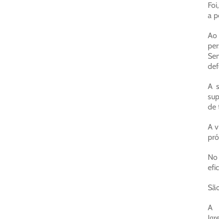
Foi
a p
Ao 
per
Se
def
A s
sup
de 
A v
pró
No 
efi
São
A
Igr