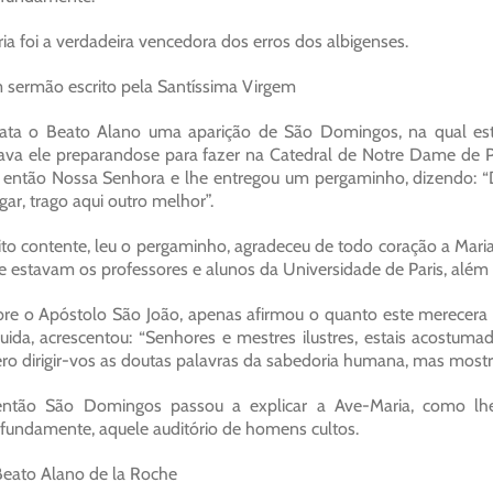
ia foi a verdadeira vencedora dos erros dos albigenses.
sermão escrito pela Santíssima Virgem
ata o Beato Alano uma aparição de São Domingos, na qual este
ava ele preparandose para fazer na Catedral de Notre Dame de P
 então Nossa Senhora e lhe entregou um pergaminho, dizendo: “
gar, trago aqui outro melhor”.
to contente, leu o pergaminho, agradeceu de todo coração a Maria 
e estavam os professores e alunos da Universidade de Paris, alé
re o Apóstolo São João, apenas afirmou o quanto este merecera 
uida, acrescentou: “Senhores e mestres ilustres, estais acostum
ro dirigir-vos as doutas palavras da sabedoria humana, mas mostrar
então São Domingos passou a explicar a Ave-Maria, como lh
fundamente, aquele auditório de homens cultos.
eato Alano de la Roche