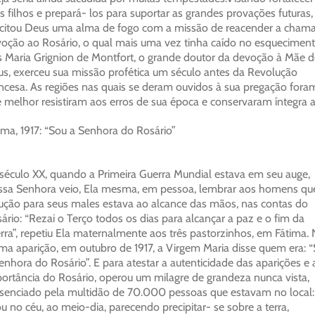
s filhos e prepará- los para suportar as grandes provações futuras,
citou Deus uma alma de fogo com a missão de reacender a cham
oção ao Rosário, o qual mais uma vez tinha caído no esqueciment
s Maria Grignion de Montfort, o grande doutor da devoção à Mãe d
s, exerceu sua missão profética um século antes da Revolução
ncesa. As regiões nas quais se deram ouvidos à sua pregação fora
 melhor resistiram aos erros de sua época e conservaram íntegra a
ima, 1917: “Sou a Senhora do Rosário”
século XX, quando a Primeira Guerra Mundial estava em seu auge,
sa Senhora veio, Ela mesma, em pessoa, lembrar aos homens qu
ução para seus males estava ao alcance das mãos, nas contas do
ário: “Rezai o Terço todos os dias para alcançar a paz e o fim da
rra”, repetiu Ela maternalmente aos três pastorzinhos, em Fátima.
ima aparição, em outubro de 1917, a Virgem Maria disse quem era: 
enhora do Rosário”. E para atestar a autenticidade das aparições e 
ortância do Rosário, operou um milagre de grandeza nunca vista,
senciado pela multidão de 70.000 pessoas que estavam no local:
ou no céu, ao meio-dia, parecendo precipitar- se sobre a terra,