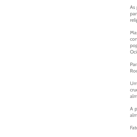
As 
par
rel
Ma
con
pop
Oci
Par
Roc
Um 
cru
alm
A p
alm
Fat