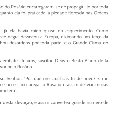
ção do Rosário encarregaram-se de propagá- lo por toda
quanto ela foi praticada, a piedade florescia nas Ordens
, já ela havia caído quase no esquecimento. Como
peste negra devastou a Europa, dizimando um terço da
lhou desordens por toda parte, e o Grande Cisma do
os embates futuros, suscitou Deus o Beato Alano de la
vor pelo Rosário.
so Senhor: “Por que me crucificas tu de novo? E me
 é necessário pregar o Rosário e assim desviar muitas
cometem”.
or desta devoção, e assim converteu grande número de