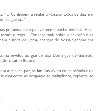
as: ” … Continuem a recitar o Rosário todos os dias em
fim da guerra…”
ras profunda e inseparavelmente unidas entre si… Hoje,
e rezam o terço … Conheça mais sobre a devoção e as
mo a história da última aparição de Nossa Senhora em
antíssima revelou ao grande São Domingos de Gusmão,
ção: o santo Rosário.
assa a reinar a paz, as famílias vivem em concórdia e os
e esquecem, as desgraças se multiplicam, implanta-se
.