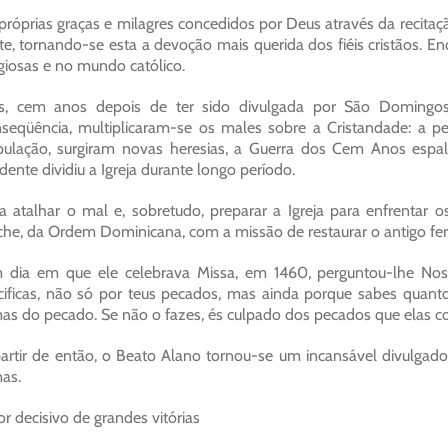
próprias graças e milagres concedidos por Deus através da recita
te, tornando-se esta a devoção mais querida dos fiéis cristãos. En
igiosas e no mundo católico.
s, cem anos depois de ter sido divulgada por São Domingos
seqüência, multiplicaram-se os males sobre a Cristandade: a 
ulação, surgiram novas heresias, a Guerra dos Cem Anos espa
dente dividiu a Igreja durante longo período.
a atalhar o mal e, sobretudo, preparar a Igreja para enfrentar 
he, da Ordem Dominicana, com a missão de restaurar o antigo fer
dia em que ele celebrava Missa, em 1460, perguntou-lhe Nos
cificas, não só por teus pecados, mas ainda porque sabes quanto
as do pecado. Se não o fazes, és culpado dos pecados que elas 
artir de então, o Beato Alano tornou-se um incansável divulgad
as.
or decisivo de grandes vitórias