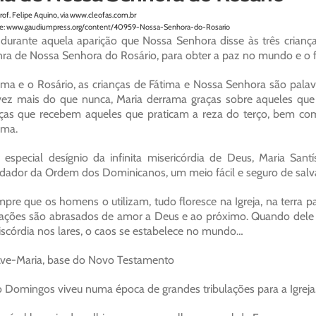
rof. Felipe Aquino, via www.cleofas.com.br
e: www.gaudiumpress.org/content/40959-Nossa-Senhora-do-Rosario
 durante aquela aparição que Nossa Senhora disse às três crianç
ra de Nossa Senhora do Rosário, para obter a paz no mundo e o 
ima e o Rosário, as crianças de Fátima e Nossa Senhora são palav
vez mais do que nunca, Maria derrama graças sobre aqueles qu
ças que recebem aqueles que praticam a reza do terço, bem co
ima.
 especial desígnio da infinita misericórdia de Deus, Maria S
dador da Ordem dos Dominicanos, um meio fácil e seguro de salva
pre que os homens o utilizam, tudo floresce na Igreja, na terra p
ações são abrasados de amor a Deus e ao próximo. Quando dele s
iscórdia nos lares, o caos se estabelece no mundo…
ve-Maria, base do Novo Testamento
 Domingos viveu numa época de grandes tribulações para a Igreja