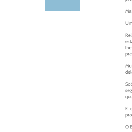
Mar
Um 
Rel
est
lhe
pre
Mui
del
Sob
seg
que
E 
pro
O B