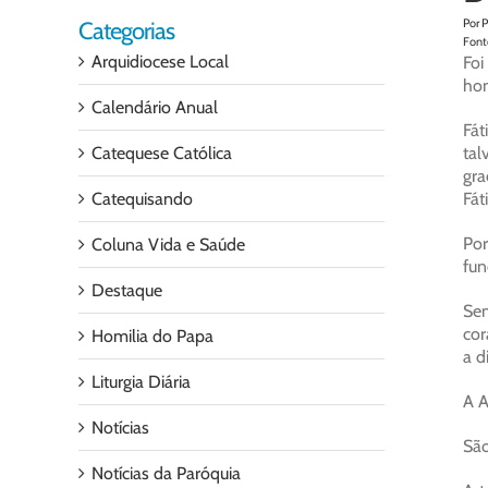
Por P
Categorias
Font
Arquidiocese Local
Foi
hon
Calendário Anual
Fát
Catequese Católica
tal
gra
Catequisando
Fát
Por
Coluna Vida e Saúde
fun
Destaque
Sem
cor
Homilia do Papa
a d
Liturgia Diária
A A
Notícias
São
Notícias da Paróquia