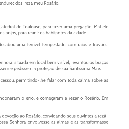
endurecidos, reza meu Rosário.
tedral de Toulouse, para fazer uma pregação. Mal ele
s anjos, para reunir os habitantes da cidade.
esabou uma terrível tempestade, com raios e trovões,
ra, situada em local bem visível, levantou os braços
tessem e pedissem a proteção de sua Santíssima Mãe.
cessou, permitindo-lhe falar com toda calma sobre as
andonaram o erro, e começaram a rezar o Rosário. Em
a devoção ao Rosário, convidando seus ouvintes a rezá-
Nossa Senhora envolvesse as almas e as transformasse