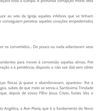
meaçava toda a Europa. A profunda corrupção moral dela
ir ao seio da Igreja aqueles infelizes que se tinham
ão conseguiam penetrar aqueles corações empedernidos
lher os convertidos… De pouco ou nada adiantaram seus
bundantes para mover à conversão aquelas almas, Frei
ção e à penitência, disposto a não sair dali sem obter
orças físicas já quase o abandonavam, apareceu- lhe a
os, sabes de que meio se serviu a Santíssima Trindade
ue, depois de vosso Filho Jesus Cristo, fostes Vós o
ção Angélica, a Ave-Maria, que é o fundamento do Novo