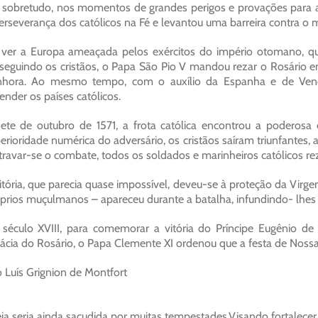
, sobretudo, nos momentos de grandes perigos e provações para a 
erseverança dos católicos na Fé e levantou uma barreira contra o m
ver a Europa ameaçada pelos exércitos do império otomano, q
seguindo os cristãos, o Papa São Pio V mandou rezar o Rosário 
nhora. Ao mesmo tempo, com o auxílio da Espanha e de Vene
ender os países católicos.
ete de outubro de 1571, a frota católica encontrou a poderos
erioridade numérica do adversário, os cristãos saíram triunfantes,
travar-se o combate, todos os soldados e marinheiros católicos 
itória, que parecia quase impossível, deveu-se à proteção da Vir
prios muçulmanos – apareceu durante a batalha, infundindo- lhes 
século XVIII, para comemorar a vitória do Príncipe Eugênio 
cácia do Rosário, o Papa Clemente XI ordenou que a festa de Noss
 Luís Grignion de Montfort
eja seria ainda sacudida por muitas tempestades.Visando fortalecer