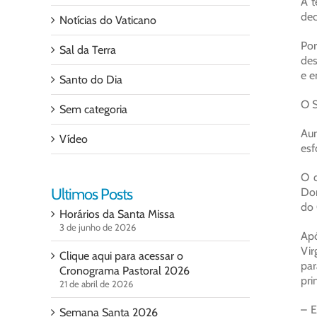
A t
dec
Notícias do Vaticano
Por
Sal da Terra
des
e e
Santo do Dia
O S
Sem categoria
Aum
Vídeo
esf
O q
Ultimos Posts
Dom
do 
Horários da Santa Missa
3 de junho de 2026
Apó
Vir
Clique aqui para acessar o
par
Cronograma Pastoral 2026
pri
21 de abril de 2026
– E
Semana Santa 2026