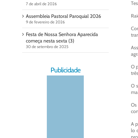
Tes
7 de abril de 2026
Rai
Assembleia Pastoral Paroquial 2026
9 de fevereiro de 2026
Com
Festa de Nossa Senhora Aparecida
tra
começa nesta sexta (3)
30 de setembro de 2025
Ass
agr
O p
Publicidade
trê
O s
mar
Os 
con
A p
lo 
pr