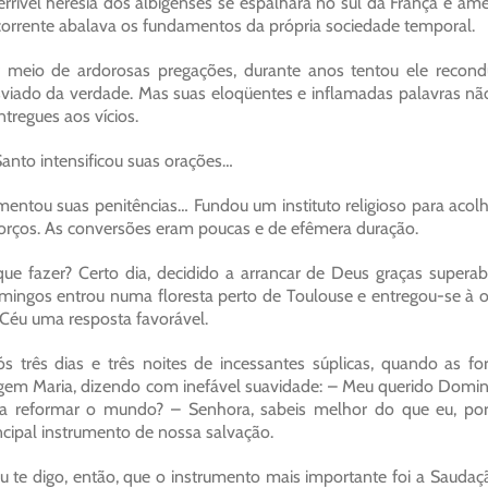
errível heresia dos albigenses se espalhara no sul da França e a
orrente abalava os fundamentos da própria sociedade temporal.
 meio de ardorosas pregações, durante anos tentou ele reconduz
viado da verdade. Mas suas eloqüentes e inflamadas palavras n
ntregues aos vícios.
anto intensificou suas orações…
entou suas penitências… Fundou um instituto religioso para aco
orços. As conversões eram poucas e de efêmera duração.
ue fazer? Certo dia, decidido a arrancar de Deus graças supera
ingos entrou numa floresta perto de Toulouse e entregou-se à ora
Céu uma resposta favorável.
s três dias e três noites de incessantes súplicas, quando as f
gem Maria, dizendo com inefável suavidade: – Meu querido Doming
a reformar o mundo? – Senhora, sabeis melhor do que eu, porq
ncipal instrumento de nossa salvação.
u te digo, então, que o instrumento mais importante foi a Sauda