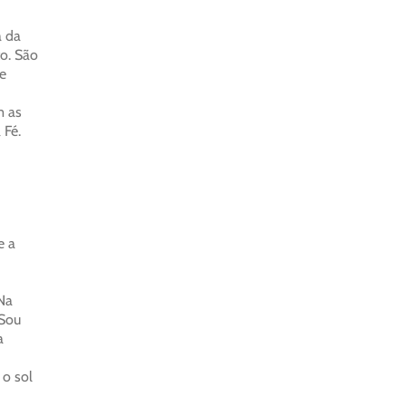
a da
o. São
e
m as
 Fé.
e a
 Na
“Sou
a
 o sol