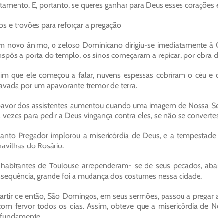
tamento. E, portanto, se queres ganhar para Deus esses corações 
os e trovões para reforçar a pregação
 novo ânimo, o zeloso Dominicano dirigiu-se imediatamente à Ca
nspôs a porta do templo, os sinos começaram a repicar, por obra do
im que ele começou a falar, nuvens espessas cobriram o céu e d
avada por um apavorante tremor de terra.
avor dos assistentes aumentou quando uma imagem de Nossa Senho
s vezes para pedir a Deus vingança contra eles, se não se conver
anto Pregador implorou a misericórdia de Deus, e a tempestade 
avilhas do Rosário.
habitantes de Toulouse arrependeram- se de seus pecados, ab
sequência, grande foi a mudança dos costumes nessa cidade.
artir de então, São Domingos, em seus sermões, passou a pregar 
com fervor todos os dias. Assim, obteve que a misericórdia de 
ofundamente.