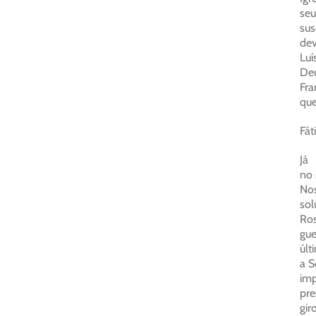
seu
sus
dev
Luí
Deu
Fra
que
Fát
Já
no 
Nos
sol
Ros
gue
últ
a S
imp
pre
gir