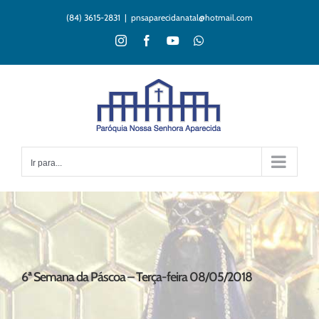
Ir
(84) 3615-2831
|
pnsaparecidanatal@hotmail.com
para
o
Instagram
Facebook
YouTube
WhatsApp
conteúdo
Ir para...
6ª Semana da Páscoa – Terça-feira 08/05/2018