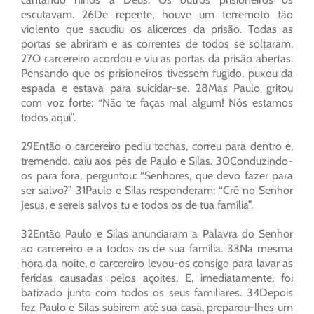
escutavam. 26De repente, houve um terremoto tão
violento que sacudiu os alicerces da prisão. Todas as
portas se abriram e as correntes de todos se soltaram.
27O carcereiro acordou e viu as portas da prisão abertas.
Pensando que os prisioneiros tivessem fugido, puxou da
espada e estava para suicidar-se. 28Mas Paulo gritou
com voz forte: “Não te faças mal algum! Nós estamos
todos aqui”.
29Então o carcereiro pediu tochas, correu para dentro e,
tremendo, caiu aos pés de Paulo e Silas. 30Conduzindo-
os para fora, perguntou: “Senhores, que devo fazer para
ser salvo?” 31Paulo e Silas responderam: “Crê no Senhor
Jesus, e sereis salvos tu e todos os de tua família”.
32Então Paulo e Silas anunciaram a Palavra do Senhor
ao carcereiro e a todos os de sua família. 33Na mesma
hora da noite, o carcereiro levou-os consigo para lavar as
feridas causadas pelos açoites. E, imediatamente, foi
batizado junto com todos os seus familiares. 34Depois
fez Paulo e Silas subirem até sua casa, preparou-lhes um