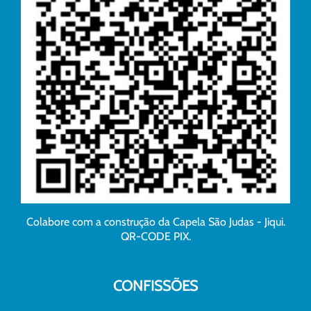
Colabore com a construção da Capela São Judas - Jiqui.
QR-CODE PIX.
CONFISSÕES