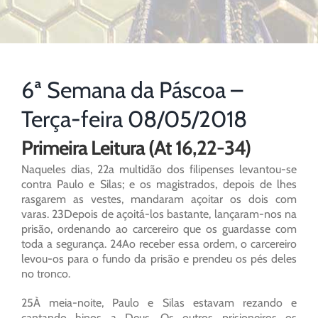
6ª Semana da Páscoa –
Terça-feira 08/05/2018
Primeira Leitura (At 16,22-34)
Naqueles dias, 22a multidão dos filipenses levantou-se
contra Paulo e Silas; e os magistrados, depois de lhes
rasgarem as vestes, mandaram açoitar os dois com
varas. 23Depois de açoitá-los bastante, lançaram-nos na
prisão, ordenando ao carcereiro que os guardasse com
toda a segurança. 24Ao receber essa ordem, o carcereiro
levou-os para o fundo da prisão e prendeu os pés deles
no tronco.
25À meia-noite, Paulo e Silas estavam rezando e
cantando hinos a Deus. Os outros prisioneiros os