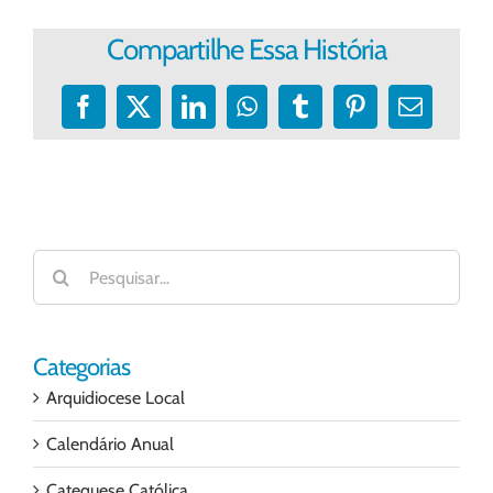
Compartilhe Essa História
Facebook
X
LinkedIn
WhatsApp
Tumblr
Pinterest
E-
mail
Buscar
resultados
para:
Categorias
Arquidiocese Local
Calendário Anual
Catequese Católica