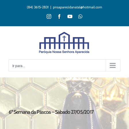
Ir
(84) 3615-2831
|
pnsaparecidanatal@hotmail.com
para
o
Instagram
Facebook
YouTube
WhatsApp
conteúdo
Ir para...
6ª Semana da Páscoa – Sábado 27/05/2017