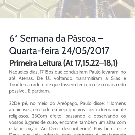
6ª Semana da Páscoa –
Quarta-feira 24/05/2017
Primeira Leitura (At 17,15.22–18,1)
Naqueles dias, 17,15os que conduziram Paulo levaram-no
até Atenas. De lá, voltando, transmitiram a Silas e
Timóteo a ordem de que fossem ter com ele o mais cedo
possível. E partiram.
22De pé, no meio do Areópago, Paulo disse: “Homens
atenienses, em tudo eu vejo que vós sois extremamente
religiosos. 23Com efeito, passando e observando os
vossos lugares de culto, encontrei também um altar com
esta inscrição: ‘Ao Deus desconhecido’. Pois bem, esse
Deus que vós adorais sem conhecer é exatamente