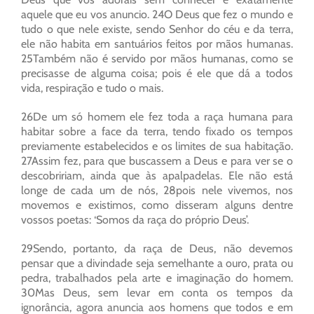
aquele que eu vos anuncio. 24O Deus que fez o mundo e
tudo o que nele existe, sendo Senhor do céu e da terra,
ele não habita em santuários feitos por mãos humanas.
25Também não é servido por mãos humanas, como se
precisasse de alguma coisa; pois é ele que dá a todos
vida, respiração e tudo o mais.
26De um só homem ele fez toda a raça humana para
habitar sobre a face da terra, tendo fixado os tempos
previamente estabelecidos e os limites de sua habitação.
27Assim fez, para que buscassem a Deus e para ver se o
descobririam, ainda que às apalpadelas. Ele não está
longe de cada um de nós, 28pois nele vivemos, nos
movemos e existimos, como disseram alguns dentre
vossos poetas: ‘Somos da raça do próprio Deus’.
29Sendo, portanto, da raça de Deus, não devemos
pensar que a divindade seja semelhante a ouro, prata ou
pedra, trabalhados pela arte e imaginação do homem.
30Mas Deus, sem levar em conta os tempos da
ignorância, agora anuncia aos homens que todos e em