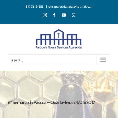
Ir
(84) 3615-2831
|
pnsaparecidanatal@hotmail.com
para
o
Instagram
Facebook
YouTube
WhatsApp
conteúdo
Ir para...
6ª Semana da Páscoa – Quarta-feira 24/05/2017