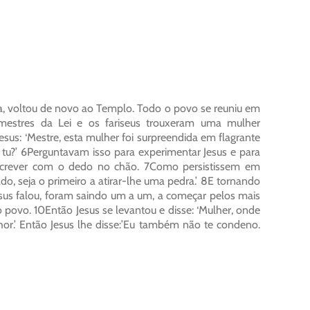
a, voltou de novo ao Templo. Todo o povo se reuniu em
 mestres da Lei e os fariseus trouxeram uma mulher
sus: ‘Mestre, esta mulher foi surpreendida em flagrante
 tu?’ 6Perguntavam isso para experimentar Jesus e para
escrever com o dedo no chão. 7Como persistissem em
do, seja o primeiro a atirar-lhe uma pedra.’ 8E tornando
Jesus falou, foram saindo um a um, a começar pelos mais
o povo. 10Então Jesus se levantou e disse: ‘Mulher, onde
or.’ Então Jesus lhe disse:’Eu também não te condeno.