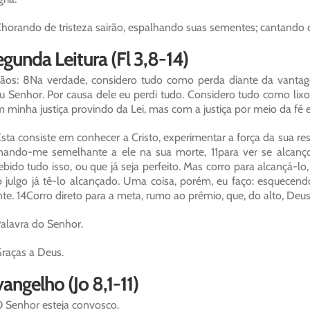
horando de tristeza sairão, espalhando suas sementes; cantando de
gunda Leitura (Fl 3,8-14)
ãos: 8Na verdade, considero tudo como perda diante da vantag
 Senhor. Por causa dele eu perdi tudo. Considero tudo como lixo,
 minha justiça provindo da Lei, mas com a justiça por meio da fé e
sta consiste em conhecer a Cristo, experimentar a força da sua r
nando-me semelhante a ele na sua morte, 11para ver se alcanço
ebido tudo isso, ou que já seja perfeito. Mas corro para alcançá-lo,
 julgo já tê-lo alcançado. Uma coisa, porém, eu faço: esquecend
nte. 14Corro direto para a meta, rumo ao prêmio, que, do alto, De
alavra do Senhor.
raças a Deus.
angelho (Jo 8,1-11)
 Senhor esteja convosco.