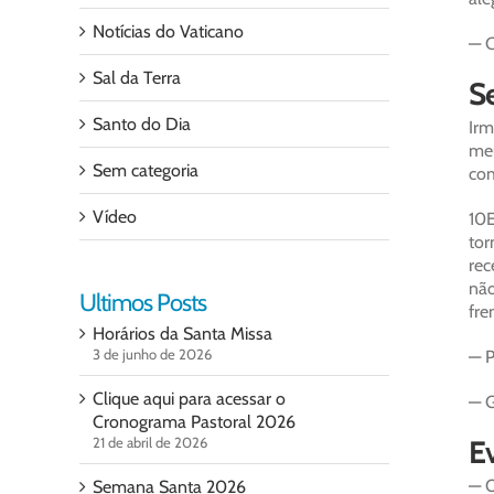
Notícias do Vaticano
— C
Sal da Terra
Se
Santo do Dia
Irm
meu
Sem categoria
com
Vídeo
10E
tor
rec
não
Ultimos Posts
fre
Horários da Santa Missa
3 de junho de 2026
— P
Clique aqui para acessar o
— G
Cronograma Pastoral 2026
21 de abril de 2026
Ev
— O
Semana Santa 2026