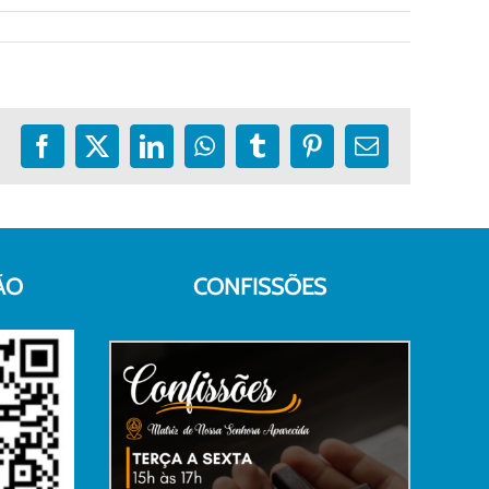
Facebook
X
LinkedIn
WhatsApp
Tumblr
Pinterest
E-
mail
ÃO
CONFISSÕES