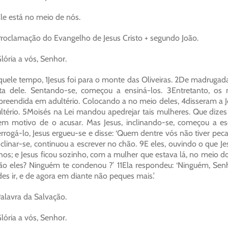
le está no meio de nós.
roclamação do Evangelho de Jesus Cristo + segundo João.
lória a vós, Senhor.
uele tempo, 1Jesus foi para o monte das Oliveiras. 2De madrugad
ta dele. Sentando-se, começou a ensiná-los. 3Entretanto, os
preendida em adultério. Colocando a no meio deles, 4disseram a Je
ltério. 5Moisés na Lei mandou apedrejar tais mulheres. Que dizes
em motivo de o acusar. Mas Jesus, inclinando-se, começou a 
errogá-lo, Jesus ergueu-se e disse: ‘Quem dentre vós não tiver peca
nclinar-se, continuou a escrever no chão. 9E eles, ouvindo o que 
hos; e Jesus ficou sozinho, com a mulher que estava lá, no meio d
ão eles? Ninguém te condenou ?’ 11Ela respondeu: ‘Ninguém, Senh
es ir, e de agora em diante não peques mais.’
alavra da Salvação.
lória a vós, Senhor.