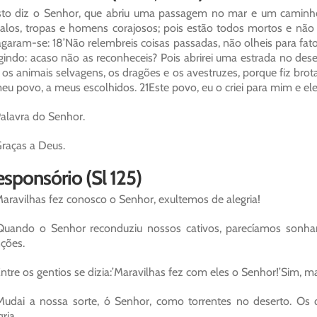
sto diz o Senhor, que abriu uma passagem no mar e um caminho
alos, tropas e homens corajosos; pois estão todos mortos e nã
garam-se: 18’Não relembreis coisas passadas, não olheis para fatos 
gindo: acaso não as reconheceis? Pois abrirei uma estrada no desert
os animais selvagens, os dragões e os avestruzes, porque fiz brota
eu povo, a meus escolhidos. 21Este povo, eu o criei para mim e el
alavra do Senhor.
raças a Deus.
sponsório (Sl 125)
aravilhas fez conosco o Senhor, exultemos de alegria!
uando o Senhor reconduziu nossos cativos, parecíamos sonhar;
ções.
ntre os gentios se dizia:’Maravilhas fez com eles o Senhor!’Sim, m
udai a nossa sorte, ó Senhor, como torrentes no deserto. Os 
gria.