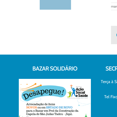
març
BAZAR SOLIDÁRIO
SEC
Terça à S
Tel Fi