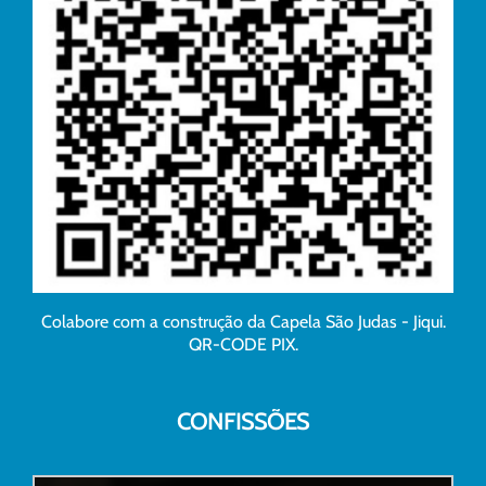
Colabore com a construção da Capela São Judas - Jiqui.
QR-CODE PIX.
CONFISSÕES