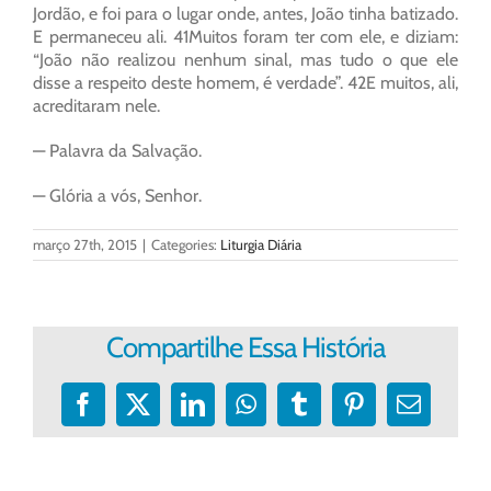
Jordão, e foi para o lugar onde, antes, João tinha batizado.
E permaneceu ali. 41Muitos foram ter com ele, e diziam:
“João não realizou nenhum sinal, mas tudo o que ele
disse a respeito deste homem, é verdade”. 42E muitos, ali,
acreditaram nele.
— Palavra da Salvação.
— Glória a vós, Senhor.
março 27th, 2015
|
Categories:
Liturgia Diária
Compartilhe Essa História
Facebook
X
LinkedIn
WhatsApp
Tumblr
Pinterest
E-
mail