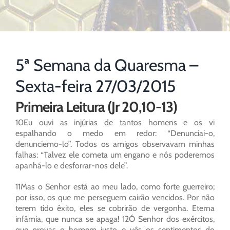
5ª Semana da Quaresma –
Sexta-feira 27/03/2015
Primeira Leitura (Jr 20,10-13)
10Eu ouvi as injúrias de tantos homens e os vi
espalhando o medo em redor: “Denunciai-o,
denunciemo-lo”. Todos os amigos observavam minhas
falhas: “Talvez ele cometa um engano e nós poderemos
apanhá-lo e desforrar-nos dele”.
11Mas o Senhor está ao meu lado, como forte guerreiro;
por isso, os que me perseguem cairão vencidos. Por não
terem tido êxito, eles se cobrirão de vergonha. Eterna
infâmia, que nunca se apaga! 12Ó Senhor dos exércitos,
que provas o homem justo e vês os sentimentos do