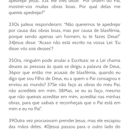
apedrejar Jesus. 32E ele lhes disse: “Por ordem do Pai,
mostrei-vos muitas obras boas. Por qual delas me
quereis apedrejar?”
33Os judeus responderam: “Não queremos te apedrejar
por causa das obras boas, mas por causa de blasfêmia,
porque sendo apenas um homem, tu te fazes Deus!”
34Jesus disse: “Acaso não está escrito na vossa Lei: ‘Eu
disse: vós sois deuses’?
35Ora, ninguém pode anular a Escritura: se a Lei chama
deuses as pessoas às quais se dirigiu a palavra de Deus,
36por que então me acusais de blasfêmia, quando eu
digo que sou Filho de Deus, eu a quem o Pai consagrou e
enviou ao mundo? 37Se não faço as obras do meu Pai,
não acrediteis em mim. 38Mas, se eu as faço, mesmo
que não queirais acreditar em mim, acreditai nas minhas
obras, para que saibais e reconheçais que o Pai está em
mim e eu no Pai”.
39Outra vez procuravam prender Jesus, mas ele escapou
das mãos deles. 40Jesus passou para o outro lado do