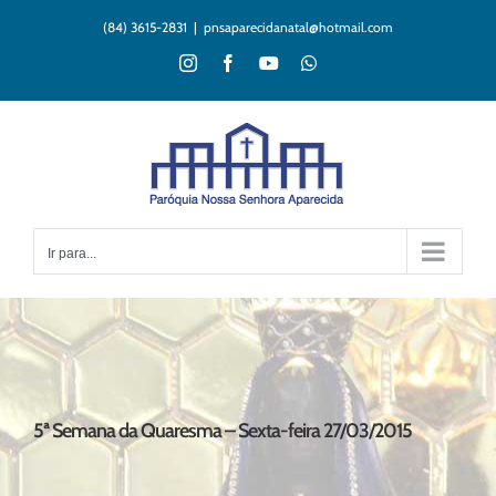
Ir
(84) 3615-2831
|
pnsaparecidanatal@hotmail.com
para
o
Instagram
Facebook
YouTube
WhatsApp
conteúdo
Ir para...
5ª Semana da Quaresma – Sexta-feira 27/03/2015