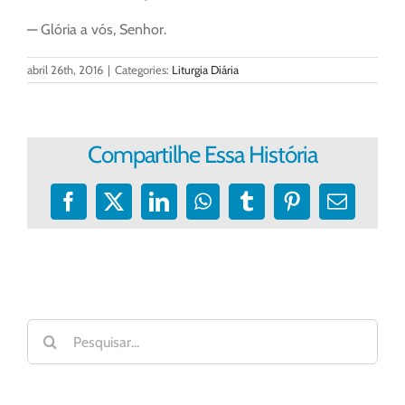
— Glória a vós, Senhor.
abril 26th, 2016
|
Categories:
Liturgia Diária
Compartilhe Essa História
Facebook
X
LinkedIn
WhatsApp
Tumblr
Pinterest
E-
mail
Buscar
resultados
para: