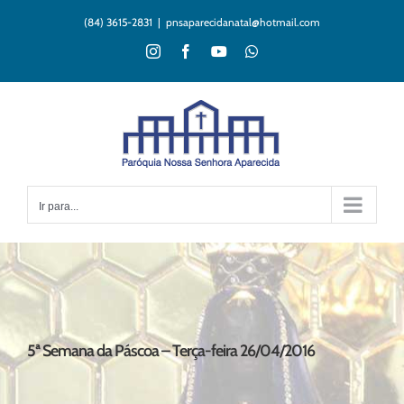
Ir
(84) 3615-2831
|
pnsaparecidanatal@hotmail.com
para
o
Instagram
Facebook
YouTube
WhatsApp
conteúdo
Ir para...
5ª Semana da Páscoa – Terça-feira 26/04/2016