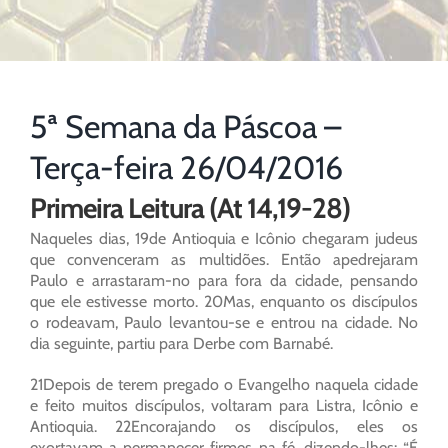
5ª Semana da Páscoa –
Terça-feira 26/04/2016
Primeira Leitura (At 14,19-28)
Naqueles dias, 19de Antioquia e Icônio chegaram judeus
que convenceram as multidões. Então apedrejaram
Paulo e arrastaram-no para fora da cidade, pensando
que ele estivesse morto. 20Mas, enquanto os discípulos
o rodeavam, Paulo levantou-se e entrou na cidade. No
dia seguinte, partiu para Derbe com Barnabé.
21Depois de terem pregado o Evangelho naquela cidade
e feito muitos discípulos, voltaram para Listra, Icônio e
Antioquia. 22Encorajando os discípulos, eles os
exortavam a permanecer firmes na fé, dizendo-lhes: “É