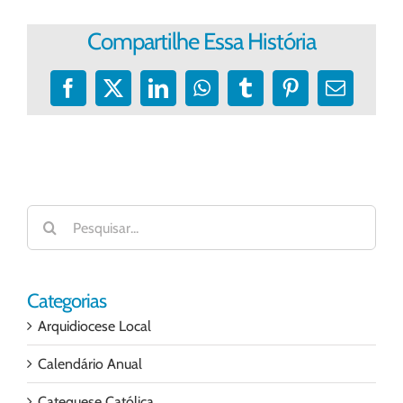
Compartilhe Essa História
Facebook
X
LinkedIn
WhatsApp
Tumblr
Pinterest
E-
mail
Buscar
resultados
para:
Categorias
Arquidiocese Local
Calendário Anual
Catequese Católica