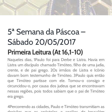
5ª Semana da Páscoa –
Sábado 20/05/2017
Primeira Leitura (At 16,1-10)
Naqueles dias, 1Paulo foi para Derbe e Listra. Havia em
Listra um discípulo chamado Timóteo, filho de uma judia,
crente, e de pai grego. 2Os irmãos de Listra e Icônio
davam bom testemunho de Timóteo. 3Paulo quis então
que Timóteo partisse com ele. Tomou-o consigo e
circuncidou-o, por causa dos judeus que se encontravam
nessas regiões, pois todos sabiam que o pai de Timóteo
era grego.
4Percorrendo as cidades, Paulo e Timóteo transmitiam as
decisões que os apóstolos e anciãos de Jerusalém