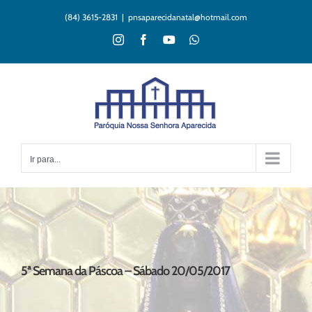
Ir
(84) 3615-2831
|
pnsaparecidanatal@hotmail.com
para
o
Instagram
Facebook
YouTube
WhatsApp
conteúdo
Ir para...
5ª Semana da Páscoa – Sábado 20/05/2017