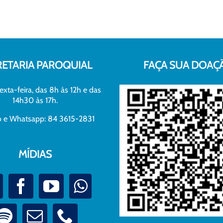
RETARIA PAROQUIAL
FAÇA SUA DOAÇ
exta-feira, das 8h às 12h e das
14h30 às 17h.
xo e Whatsapp: 84 3615-2831
MÍDIAS