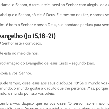
clamai o Senhor, ó terra inteira, servi ao Senhor com alegria, ide a
abei que o Senhor, só ele, é Deus, Ele mesmo nos fez, e somos s
im, é bom o Senhor e nosso Deus, sua bondade perdura para semp
angelho (Jo 15,18-21)
 Senhor esteja convosco.
le está no meio de nós.
roclamação do Evangelho de Jesus Cristo + segundo João.
lória a vós, Senhor.
uele tempo, disse Jesus aos seus discípulos: 18“Se o mundo vos 
mundo, o mundo gostaria daquilo que lhe pertence. Mas, porque 
do, o mundo por isso vos odeia.
Lembrai-vos daquilo que eu vos disse: ‘O servo não é maior
seguirão a vós. Se guardaram a minha palavra, também guardarão a