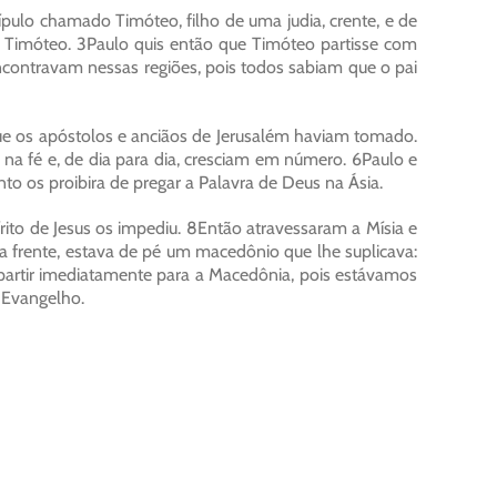
cípulo chamado Timóteo, filho de uma judia, crente, e de
 Timóteo. 3Paulo quis então que Timóteo partisse com
ncontravam nessas regiões, pois todos sabiam que o pai
ue os apóstolos e anciãos de Jerusalém haviam tomado.
a fé e, de dia para dia, cresciam em número. 6Paulo e
nto os proibira de pregar a Palavra de Deus na Ásia.
írito de Jesus os impediu. 8Então atravessaram a Mísia e
a frente, estava de pé um macedônio que lhe suplicava:
artir imediatamente para a Macedônia, pois estávamos
 Evangelho.