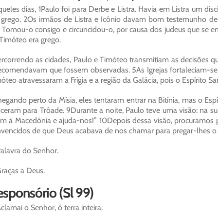
ueles dias, 1Paulo foi para Derbe e Listra. Havia em Listra um dis
 grego. 2Os irmãos de Listra e Icônio davam bom testemunho de
. Tomou-o consigo e circuncidou-o, por causa dos judeus que se e
Timóteo era grego.
rcorrendo as cidades, Paulo e Timóteo transmitiam as decisões q
ecomendavam que fossem observadas. 5As Igrejas fortaleciam-se n
óteo atravessaram a Frígia e a região da Galácia, pois o Espírito Sa
egando perto da Mísia, eles tentaram entrar na Bitínia, mas o Esp
ceram para Trôade. 9Durante a noite, Paulo teve uma visão: na su
m à Macedônia e ajuda-nos!” 10Depois dessa visão, procuramos p
vencidos de que Deus acabava de nos chamar para pregar-lhes o
alavra do Senhor.
raças a Deus.
sponsório (Sl 99)
clamai o Senhor, ó terra inteira.