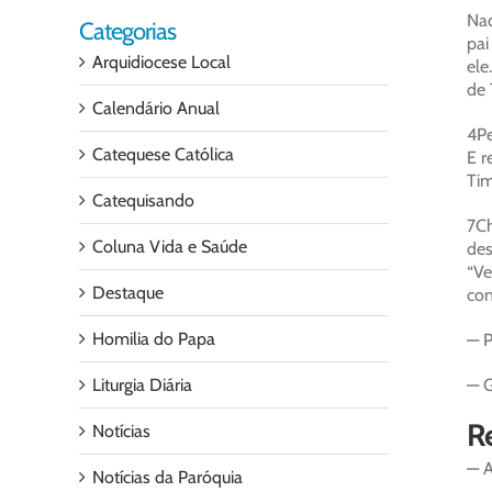
Naq
Categorias
pai
Arquidiocese Local
ele
de 
Calendário Anual
4Pe
Catequese Católica
E r
Tim
Catequisando
7Ch
Coluna Vida e Saúde
des
“Ve
Destaque
con
Homilia do Papa
— P
Liturgia Diária
— G
Re
Notícias
— A
Notícias da Paróquia