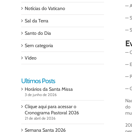
— A
Notícias do Vaticano
— S
Sal da Terra
— S
Santo do Dia
Ev
Sem categoria
— O
Vídeo
— E
— P
Ultimos Posts
— G
Horários da Santa Missa
3 de junho de 2026
Naq
Clique aqui para acessar o
do 
Cronograma Pastoral 2026
mun
21 de abril de 2026
20
Semana Santa 2026
per