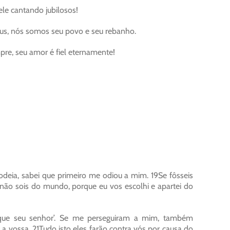
 ele cantando jubilosos!
eus, nós somos seu povo e seu rebanho.
re, seu amor é fiel eternamente!
odeia, sabei que primeiro me odiou a mim. 19Se fôsseis
não sois do mundo, porque eu vos escolhi e apartei do
 que seu senhor’. Se me perseguiram a mim, também
 vossa. 21Tudo isto eles farão contra vós por causa do