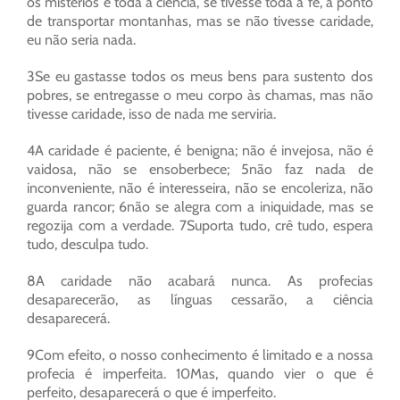
os mistérios e toda a ciência, se tivesse toda a fé, a ponto
de transportar montanhas, mas se não tivesse caridade,
eu não seria nada.
3Se eu gastasse todos os meus bens para sustento dos
pobres, se entregasse o meu corpo às chamas, mas não
tivesse caridade, isso de nada me serviria.
4A caridade é paciente, é benigna; não é invejosa, não é
vaidosa, não se ensoberbece; 5não faz nada de
inconveniente, não é interesseira, não se encoleriza, não
guarda rancor; 6não se alegra com a iniquidade, mas se
regozija com a verdade. 7Suporta tudo, crê tudo, espera
tudo, desculpa tudo.
8A caridade não acabará nunca. As profecias
desaparecerão, as línguas cessarão, a ciência
desaparecerá.
9Com efeito, o nosso conhecimento é limitado e a nossa
profecia é imperfeita. 10Mas, quando vier o que é
perfeito, desaparecerá o que é imperfeito.