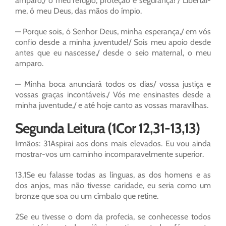
amparo,/ o meu refúgio, proteção e segurança! / Libertai-
me, ó meu Deus, das mãos do ímpio.
— Porque sois, ó Senhor Deus, minha esperança,/ em vós
confio desde a minha juventude!/ Sois meu apoio desde
antes que eu nascesse,/ desde o seio maternal, o meu
amparo.
— Minha boca anunciará todos os dias/ vossa justiça e
vossas graças incontáveis./ Vós me ensinastes desde a
minha juventude,/ e até hoje canto as vossas maravilhas.
Segunda Leitura (1Cor 12,31-13,13)
Irmãos: 31Aspirai aos dons mais elevados. Eu vou ainda
mostrar-vos um caminho incomparavelmente superior.
13,1Se eu falasse todas as línguas, as dos homens e as
dos anjos, mas não tivesse caridade, eu seria como um
bronze que soa ou um címbalo que retine.
2Se eu tivesse o dom da profecia, se conhecesse todos