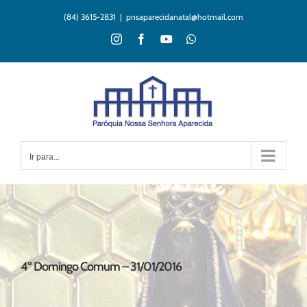
Ir
(84) 3615-2831
|
pnsaparecidanatal@hotmail.com
para
o
Instagram
Facebook
YouTube
WhatsApp
conteúdo
Ir para...
4º Domingo Comum – 31/01/2016