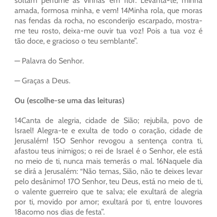
soltam perfume as vinhas em flor. Levanta-te, minha
amada, formosa minha, e vem! 14Minha rola, que moras
nas fendas da rocha, no esconderijo escarpado, mostra-
me teu rosto, deixa-me ouvir tua voz! Pois a tua voz é
tão doce, e gracioso o teu semblante”.
— Palavra do Senhor.
— Graças a Deus.
Ou (escolhe-se uma das leituras)
14Canta de alegria, cidade de Sião; rejubila, povo de
Israel! Alegra-te e exulta de todo o coração, cidade de
Jerusalém! 15O Senhor revogou a sentença contra ti,
afastou teus inimigos; o rei de Israel é o Senhor, ele está
no meio de ti, nunca mais temerás o mal. 16Naquele dia
se dirá a Jerusalém: “Não temas, Sião, não te deixes levar
pelo desânimo! 17O Senhor, teu Deus, está no meio de ti,
o valente guerreiro que te salva; ele exultará de alegria
por ti, movido por amor; exultará por ti, entre louvores
18acomo nos dias de festa”.