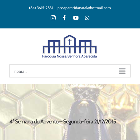
Ir
(84) 3615-2831
|
pnsaparecidanatal@hotmail.com
para
o
Instagram
Facebook
YouTube
WhatsApp
conteúdo
Ir para...
4ª Semana do Advento – Segunda-feira 21/12/2015