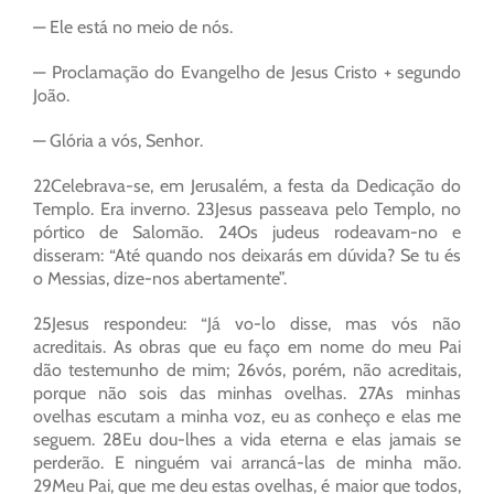
— Ele está no meio de nós.
— Proclamação do Evangelho de Jesus Cristo + segundo
João.
— Glória a vós, Senhor.
22Celebrava-se, em Jerusalém, a festa da Dedicação do
Templo. Era inverno. 23Jesus passeava pelo Templo, no
pórtico de Salomão. 24Os judeus rodeavam-no e
disseram: “Até quando nos deixarás em dúvida? Se tu és
o Messias, dize-nos abertamente”.
25Jesus respondeu: “Já vo-lo disse, mas vós não
acreditais. As obras que eu faço em nome do meu Pai
dão testemunho de mim; 26vós, porém, não acreditais,
porque não sois das minhas ovelhas. 27As minhas
ovelhas escutam a minha voz, eu as conheço e elas me
seguem. 28Eu dou-lhes a vida eterna e elas jamais se
perderão. E ninguém vai arrancá-las de minha mão.
29Meu Pai, que me deu estas ovelhas, é maior que todos,