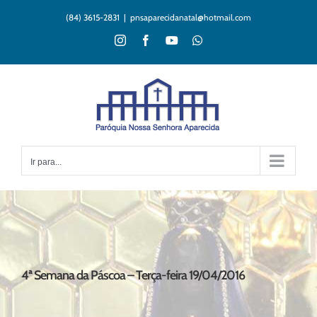
Ir
(84) 3615-2831
|
pnsaparecidanatal@hotmail.com
para
o
Instagram
Facebook
YouTube
WhatsApp
conteúdo
Ir para...
4ª Semana da Páscoa – Terça-feira 19/04/2016