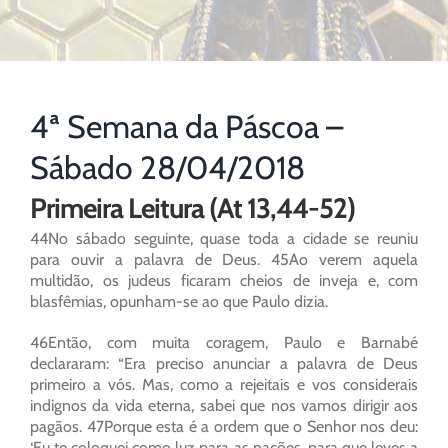
4ª Semana da Páscoa –
Sábado 28/04/2018
Primeira Leitura (At 13,44-52)
44No sábado seguinte, quase toda a cidade se reuniu
para ouvir a palavra de Deus. 45Ao verem aquela
multidão, os judeus ficaram cheios de inveja e, com
blasfêmias, opunham-se ao que Paulo dizia.
46Então, com muita coragem, Paulo e Barnabé
declararam: “Era preciso anunciar a palavra de Deus
primeiro a vós. Mas, como a rejeitais e vos considerais
indignos da vida eterna, sabei que nos vamos dirigir aos
pagãos. 47Porque esta é a ordem que o Senhor nos deu:
‘Eu te coloquei como luz para as nações, para que leves a