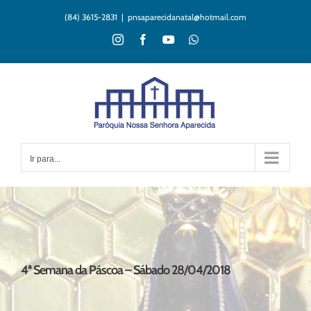
Ir
(84) 3615-2831
|
pnsaparecidanatal@hotmail.com
para
o
Instagram
Facebook
YouTube
WhatsApp
conteúdo
Ir para...
4ª Semana da Páscoa – Sábado 28/04/2018