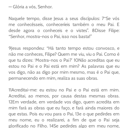
— Glória a vós, Senhor.
Naquele tempo, disse Jesus a seus discípulos: 7“Se vós
me conhecêsseis, conheceríeis também o meu Pai. E
desde agora o conheceis e o vistes”. 8Disse Filipe:
“Senhor, mostra-nos o Pai, isso nos basta!”
9Jesus respondeu: “Há tanto tempo estou convosco, e
não me conheces, Filipe? Quem me viu, viu o Pai. Como é
que tu dizes: ‘Mostra-nos o Pai?’ 10Não acreditas que eu
estou no Pai e o Pai está em mim? As palavras que eu
vos digo, não as digo por mim mesmo, mas é o Pai que,
permanecendo em mim, realiza as suas obras.
11Acreditai-me: eu estou no Pai e o Pai está em mim.
Acreditai, ao menos, por causa destas mesmas obras.
12Em verdade, em verdade vos digo, quem acredita em
mim fará as obras que eu faço, e fará ainda maiores do
que estas. Pois eu vou para o Pai, 13e o que pedirdes em
meu nome, eu o realizarei, a fim de que o Pai seja
glorificado no Filho. 14Se pedirdes algo em meu nome,