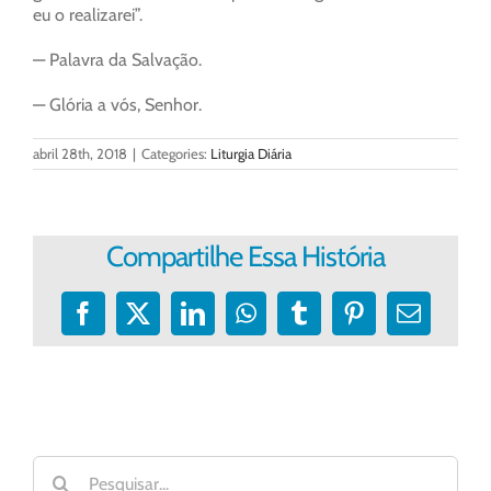
eu o realizarei”.
— Palavra da Salvação.
— Glória a vós, Senhor.
abril 28th, 2018
|
Categories:
Liturgia Diária
Compartilhe Essa História
Facebook
X
LinkedIn
WhatsApp
Tumblr
Pinterest
E-
mail
Buscar
resultados