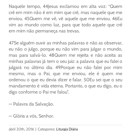
Naquele tempo, 44Jesus exclamou em alta voz: “Quem
crê em mim não é em mim que crê, mas naquele que me
enviou. 45Quem me vê, vê aquele que me enviou. 46Eu
vim ao mundo como luz, para que todo aquele que crê
em mim não permaneça nas trevas.
47Se alguém ouvir as minhas palavras e não as observar,
eu não o julgo, porque eu não vim para julgar o mundo,
mas para salvá-lo. 48Quem me rejeita e não aceita as
minhas palavras já tem o seu juiz: a palavra que eu falei o
julgará no último dia. 49Porque eu não falei por mim
mesmo, mas o Pai, que me enviou, ele é quem me
ordenou o que eu devia dizer e falar. 50Eu sei que o seu
mandamento é vida eterna. Portanto, o que eu digo, eu o
digo conforme o Pai me falou”.
— Palavra da Salvação.
— Glória a vós, Senhor.
abril 20th, 2016
|
Categories:
Liturgia Diária