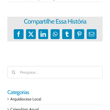
Compartilhe Essa História
Facebook
X
LinkedIn
WhatsApp
Tumblr
Pinterest
E-
mail
Buscar
resultados
para:
Categorias
Arquidiocese Local
Calendário Anual