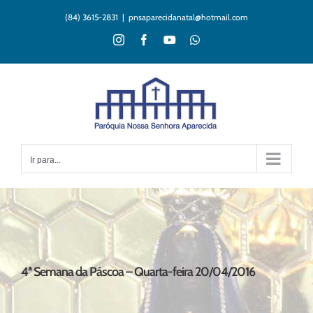
Ir
(84) 3615-2831
|
pnsaparecidanatal@hotmail.com
para
o
Instagram
Facebook
YouTube
WhatsApp
conteúdo
Ir para...
4ª Semana da Páscoa – Quarta-feira 20/04/2016