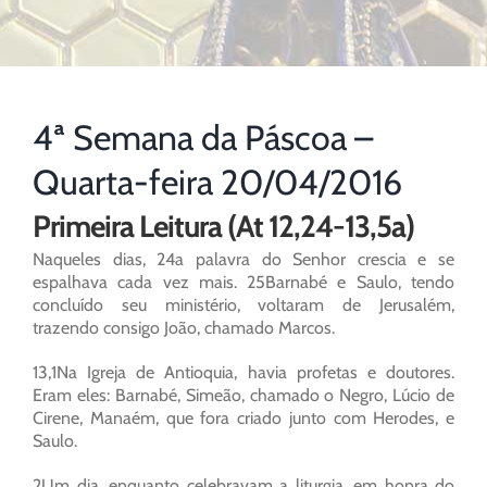
4ª Semana da Páscoa –
Quarta-feira 20/04/2016
Primeira Leitura (At 12,24-13,5a)
Naqueles dias, 24a palavra do Senhor crescia e se
espalhava cada vez mais. 25Barnabé e Saulo, tendo
concluído seu ministério, voltaram de Jerusalém,
trazendo consigo João, chamado Marcos.
13,1Na Igreja de Antioquia, havia profetas e doutores.
Eram eles: Barnabé, Simeão, chamado o Negro, Lúcio de
Cirene, Manaém, que fora criado junto com Herodes, e
Saulo.
2Um dia, enquanto celebravam a liturgia, em honra do