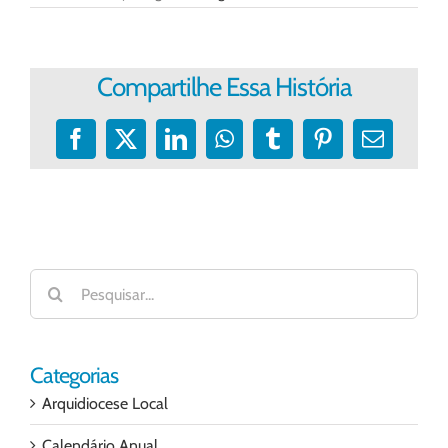
Compartilhe Essa História
Facebook
X
LinkedIn
WhatsApp
Tumblr
Pinterest
E-
mail
Buscar
resultados
para:
Categorias
Arquidiocese Local
Calendário Anual