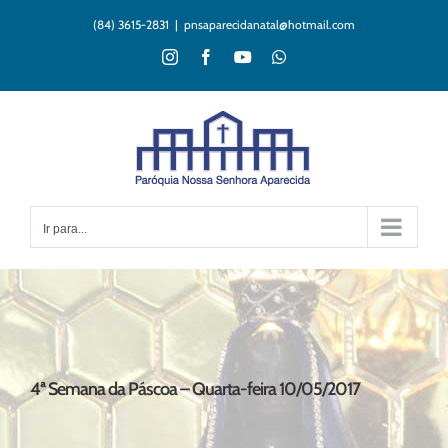
Ir
(84) 3615-2831
|
pnsaparecidanatal@hotmail.com
para
o
Instagram
Facebook
YouTube
WhatsApp
conteúdo
Ir para...
4ª Semana da Páscoa – Quarta-feira 10/05/2017