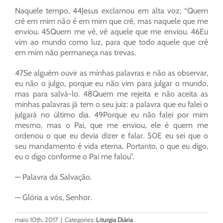
Naquele tempo, 44Jesus exclamou em alta voz: “Quem
crê em mim não é em mim que crê, mas naquele que me
enviou. 45Quem me vê, vê aquele que me enviou. 46Eu
vim ao mundo como luz, para que todo aquele que crê
em mim não permaneça nas trevas.
47Se alguém ouvir as minhas palavras e não as observar,
eu não o julgo, porque eu não vim para julgar o mundo,
mas para salvá-lo. 48Quem me rejeita e não aceita as
minhas palavras já tem o seu juiz: a palavra que eu falei o
julgará no último dia. 49Porque eu não falei por mim
mesmo, mas o Pai, que me enviou, ele é quem me
ordenou o que eu devia dizer e falar. 50E eu sei que o
seu mandamento é vida eterna. Portanto, o que eu digo,
eu o digo conforme o Pai me falou”.
— Palavra da Salvação.
— Glória a vós, Senhor.
maio 10th, 2017
|
Categories:
Liturgia Diária