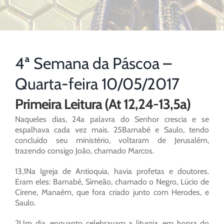
4ª Semana da Páscoa –
Quarta-feira 10/05/2017
Primeira Leitura (At 12,24-13,5a)
Naqueles dias, 24a palavra do Senhor crescia e se
espalhava cada vez mais. 25Barnabé e Saulo, tendo
concluído seu ministério, voltaram de Jerusalém,
trazendo consigo João, chamado Marcos.
13,1Na Igreja de Antioquia, havia profetas e doutores.
Eram eles: Barnabé, Simeão, chamado o Negro, Lúcio de
Cirene, Manaém, que fora criado junto com Herodes, e
Saulo.
2Um dia, enquanto celebravam a liturgia, em honra do