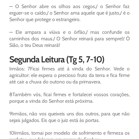
— O Senhor abre os olhos aos cegos,/ o Senhor faz
erguer-se o caído,/ o Senhor ama aquele que é justo,/ é o
Senhor que protege o estrangeiro.
— Ele ampara a viúva e o órfão,/ mas confunde os
caminhos dos maus./ O Senhor reinará para sempre!/ Ó
Sião, o teu Deus reinará!
Segunda Leitura (Tg 5, 7-10)
Irmãos: 7Ficai firmes até à vinda do Senhor. Vede o
agricultor: ele espera o precioso fruto da terra e fica firme
até cair a chuva do outono ou da primavera.
8Também vós, ficai firmes e fortalecei vossos corações,
porque a vinda do Senhor está próxima.
9Irmãos, não vos queixeis uns dos outros, para que não
sejais julgados. Eis que o juiz está às portas.
10Irmãos, tomai por modelo de sofrimento e firmeza os