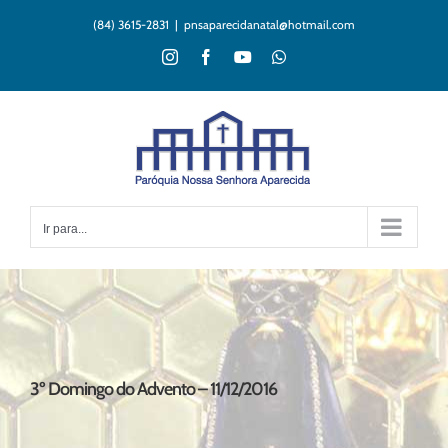
Ir
(84) 3615-2831
|
pnsaparecidanatal@hotmail.com
para
o
Instagram
Facebook
YouTube
WhatsApp
conteúdo
Ir para...
3º Domingo do Advento – 11/12/2016