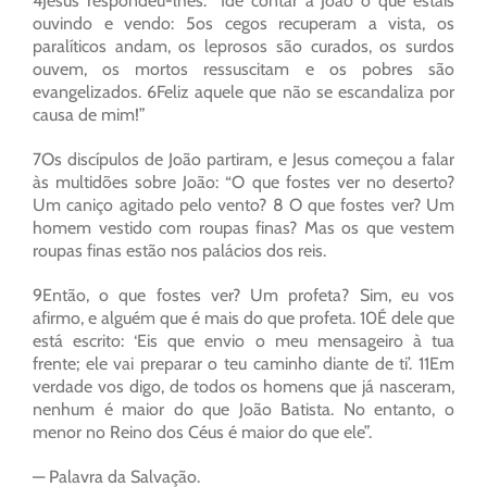
4Jesus respondeu-lhes: “Ide contar a João o que estais
ouvindo e vendo: 5os cegos recuperam a vista, os
paralíticos andam, os leprosos são curados, os surdos
ouvem, os mortos ressuscitam e os pobres são
evangelizados. 6Feliz aquele que não se escandaliza por
causa de mim!”
7Os discípulos de João partiram, e Jesus começou a falar
às multidões sobre João: “O que fostes ver no deserto?
Um caniço agitado pelo vento? 8 O que fostes ver? Um
homem vestido com roupas finas? Mas os que vestem
roupas finas estão nos palácios dos reis.
9Então, o que fostes ver? Um profeta? Sim, eu vos
afirmo, e alguém que é mais do que profeta. 10É dele que
está escrito: ‘Eis que envio o meu mensageiro à tua
frente; ele vai preparar o teu caminho diante de ti’. 11Em
verdade vos digo, de todos os homens que já nasceram,
nenhum é maior do que João Batista. No entanto, o
menor no Reino dos Céus é maior do que ele”.
— Palavra da Salvação.