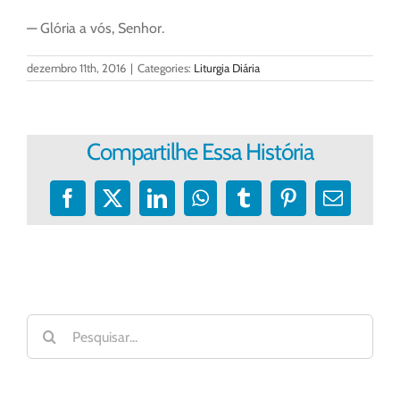
— Glória a vós, Senhor.
dezembro 11th, 2016
|
Categories:
Liturgia Diária
Compartilhe Essa História
Facebook
X
LinkedIn
WhatsApp
Tumblr
Pinterest
E-
mail
Buscar
resultados
para: