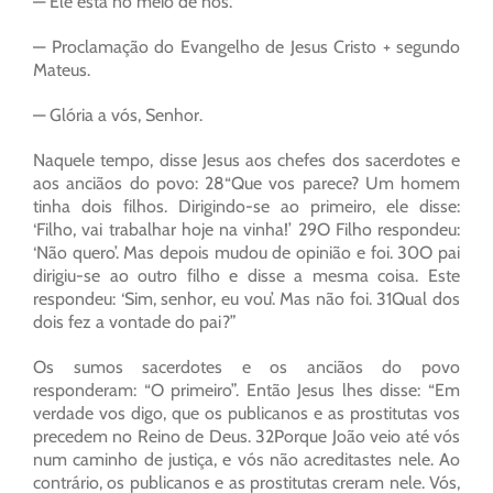
— Ele está no meio de nós.
— Proclamação do Evangelho de Jesus Cristo + segundo
Mateus.
— Glória a vós, Senhor.
Naquele tempo, disse Jesus aos chefes dos sacerdotes e
aos anciãos do povo: 28“Que vos parece? Um homem
tinha dois filhos. Dirigindo-se ao primeiro, ele disse:
‘Filho, vai trabalhar hoje na vinha!’ 29O Filho respondeu:
‘Não quero’. Mas depois mudou de opinião e foi. 30O pai
dirigiu-se ao outro filho e disse a mesma coisa. Este
respondeu: ‘Sim, senhor, eu vou’. Mas não foi. 31Qual dos
dois fez a vontade do pai?”
Os sumos sacerdotes e os anciãos do povo
responderam: “O primeiro”. Então Jesus lhes disse: “Em
verdade vos digo, que os publicanos e as prostitutas vos
precedem no Reino de Deus. 32Porque João veio até vós
num caminho de justiça, e vós não acreditastes nele. Ao
contrário, os publicanos e as prostitutas creram nele. Vós,