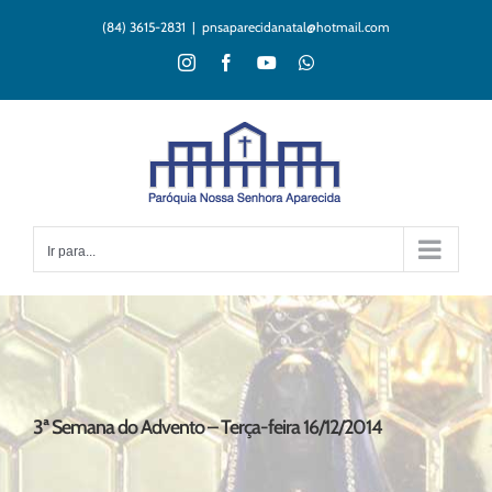
Ir
(84) 3615-2831
|
pnsaparecidanatal@hotmail.com
para
o
Instagram
Facebook
YouTube
WhatsApp
conteúdo
Ir para...
3ª Semana do Advento – Terça-feira 16/12/2014