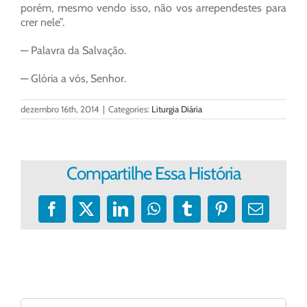
porém, mesmo vendo isso, não vos arrependestes para
crer nele”.
— Palavra da Salvação.
— Glória a vós, Senhor.
dezembro 16th, 2014
|
Categories:
Liturgia Diária
Compartilhe Essa História
Facebook
X
LinkedIn
WhatsApp
Tumblr
Pinterest
E-
mail
Buscar