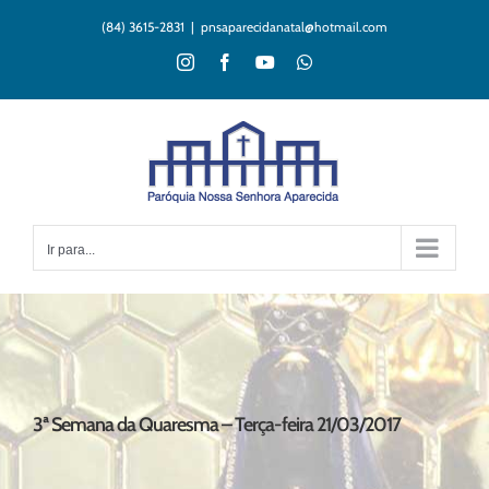
Ir
(84) 3615-2831
|
pnsaparecidanatal@hotmail.com
para
o
Instagram
Facebook
YouTube
WhatsApp
conteúdo
Ir para...
3ª Semana da Quaresma – Terça-feira 21/03/2017