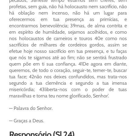
pecados; 38neste tempo estamos sem chefes, sem
profetas, sem guia, não há holocausto nem sacrifício, não
há oblação nem incenso, não há um lugar para
oferecermos em tua presença as primícias, e
encontrarmos benevolência; 39mas, de alma contrita e
em espírito de humildade, sejamos acolhidos, e como
nos holocaustos de carneiros e touros 40e como nos
sacrifícios de milhares de cordeiros gordos, assim se
efetue hoje nosso sacrifício em tua presença, e tu faças
que nós te sigamos até ao fim; não se sentirá frustrado
quem põe em ti sua confiança. 41De agora em diante,
queremos, de todo o coração, seguir-te, temer-te, buscar
tua face; 42não nos deixes confundidos, mas trata-nos
segundo a tua clemência e segundo a tua imensa
misericórdia; 43liberta-nos com o poder de tuas
maravilhas e torna teu nome glorificado, Senhor’.
— Palavra do Senhor.
— Graças a Deus.
Responsório (Sl 24)