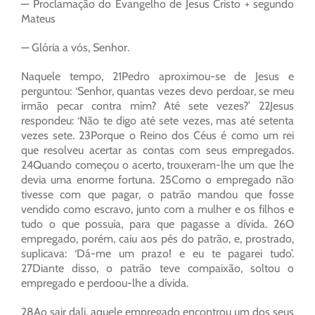
— Proclamação do Evangelho de Jesus Cristo + segundo
Mateus
— Glória a vós, Senhor.
Naquele tempo, 21Pedro aproximou-se de Jesus e
perguntou: ‘Senhor, quantas vezes devo perdoar, se meu
irmão pecar contra mim? Até sete vezes?’ 22Jesus
respondeu: ‘Não te digo até sete vezes, mas até setenta
vezes sete. 23Porque o Reino dos Céus é como um rei
que resolveu acertar as contas com seus empregados.
24Quando começou o acerto, trouxeram-lhe um que lhe
devia uma enorme fortuna. 25Como o empregado não
tivesse com que pagar, o patrão mandou que fosse
vendido como escravo, junto com a mulher e os filhos e
tudo o que possuía, para que pagasse a dívida. 26O
empregado, porém, caiu aos pés do patrão, e, prostrado,
suplicava: ‘Dá-me um prazo! e eu te pagarei tudo’.
27Diante disso, o patrão teve compaixão, soltou o
empregado e perdoou-lhe a dívida.
28Ao sair dali, aquele empregado encontrou um dos seus