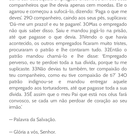
companheiros que lhe devia apenas cem moedas. Ele o
agarrou e começou a sufocá-lo, dizendo: ‘Paga o que me
deves’. 29O companheiro, caindo aos seus pés, suplicava:
‘Dá-me um prazo! e eu te pagarei’. 30Mas o empregado
não quis saber disso. Saiu e mandou jogá-lo na prisão,
até que pagasse o que devia. 31Vendo o que havia
acontecido, os outros empregados ficaram muito tristes,
procuraram o patrão e lhe contaram tudo. 32Então o
patrão mandou chamá-lo e lhe disse: ‘Empregado
perverso, eu te perdoei toda a tua dívida, porque tu me
suplicaste. 33Não devias tu também, ter compaixão do
teu companheiro, como eu tive compaixão de ti?’ 34O
patrão indignou-se e mandou entregar aquele
empregado aos torturadores, até que pagasse toda a sua
dívida. 35É assim que o meu Pai que está nos céus fará
convosco, se cada um não perdoar de coração ao seu
irmão.’
— Palavra da Salvação.
— Glória a vós, Senhor.