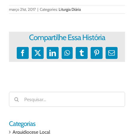
março 21st, 2017
|
Categories:
Liturgia Diária
Compartilhe Essa História
Facebook
X
LinkedIn
WhatsApp
Tumblr
Pinterest
E-
mail
Buscar
resultados
para:
Categorias
Arquidiocese Local