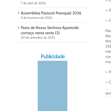
— E
7 de abril de 2026
— P
Assembleia Pastoral Paroquial 2026
9 de fevereiro de 2026
— G
Festa de Nossa Senhora Aparecida
Naq
começa nesta sexta (3)
dis
30 de setembro de 2025
ter
55P
meu
Publicidade
com
mor
— P
— G
abri