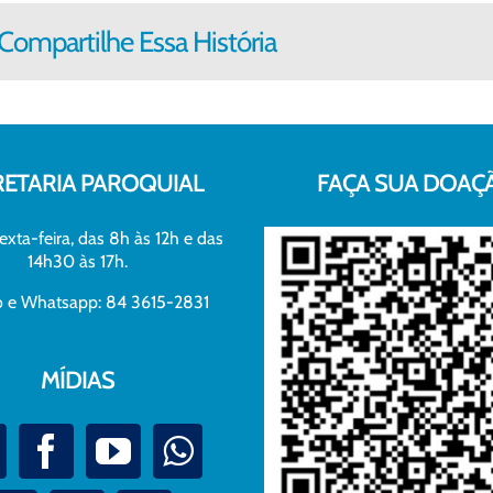
Compartilhe Essa História
RETARIA PAROQUIAL
FAÇA SUA DOAÇ
exta-feira, das 8h às 12h e das
14h30 às 17h.
xo e Whatsapp: 84 3615-2831
MÍDIAS