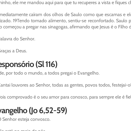
inho, ele me mandou aqui para que tu recuperes a vista e fiques ch
mediatamente caíram dos olhos de Saulo como que escamas e ele r
izado. 19Tendo tomado alimento, sentiu-se reconfortado. Saulo 
o começou a pregar nas sinagogas, afirmando que Jesus é o Filho 
alavra do Senhor.
raças a Deus.
sponsório (Sl 116)
de, por todo o mundo, a todos pregai o Evangelho.
antai louvores ao Senhor, todas as gentes, povos todos, festejai-o
ois comprovado é o seu amor para conosco, para sempre ele é fiel
angelho (Jo 6,52-59)
 Senhor esteja convosco.