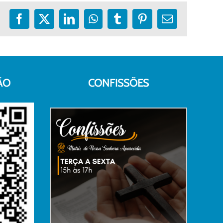
Facebook
X
LinkedIn
WhatsApp
Tumblr
Pinterest
E-
mail
ÃO
CONFISSÕES