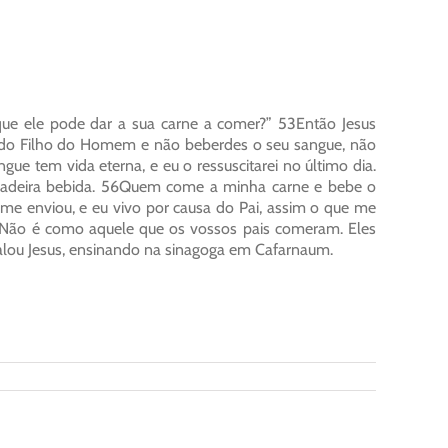
que ele pode dar a sua carne a comer?” 53Então Jesus
e do Filho do Homem e não beberdes o seu sangue, não
e tem vida eterna, e eu o ressuscitarei no último dia.
dadeira bebida. 56Quem come a minha carne e bebe o
e enviou, e eu vivo por causa do Pai, assim o que me
 Não é como aquele que os vossos pais comeram. Eles
alou Jesus, ensinando na sinagoga em Cafarnaum.