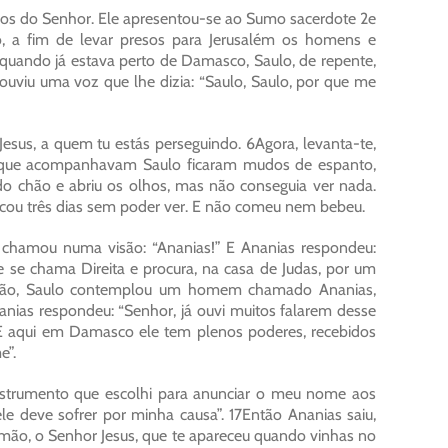
ulos do Senhor. Ele apresentou-se ao Sumo sacerdote 2e
, a fim de levar presos para Jerusalém os homens e
uando já estava perto de Damasco, Saulo, de repente,
 ouviu uma voz que lhe dizia: “Saulo, Saulo, por que me
esus, a quem tu estás perseguindo. 6Agora, levanta-te,
ens que acompanhavam Saulo ficaram mudos de espanto,
o chão e abriu os olhos, mas não conseguia ver nada.
cou três dias sem poder ver. E não comeu nem bebeu.
chamou numa visão: “Ananias!” E Ananias respondeu:
ue se chama Direita e procura, na casa de Judas, por um
isão, Saulo contemplou um homem chamado Ananias,
nias respondeu: “Senhor, já ouvi muitos falarem desse
4E aqui em Damasco ele tem plenos poderes, recebidos
e”.
nstrumento que escolhi para anunciar o meu nome aos
le deve sofrer por minha causa”. 17Então Ananias saiu,
rmão, o Senhor Jesus, que te apareceu quando vinhas no