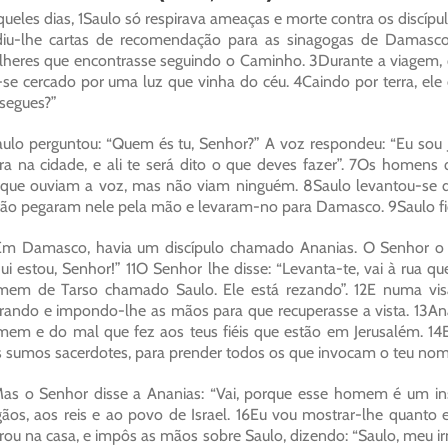
ueles dias, 1Saulo só respirava ameaças e morte contra os discíp
iu-lhe cartas de recomendação para as sinagogas de Damasco
heres que encontrasse seguindo o Caminho. 3Durante a viagem, q
-se cercado por uma luz que vinha do céu. 4Caindo por terra, ele
segues?”
ulo perguntou: “Quem és tu, Senhor?” A voz respondeu: “Eu sou J
ra na cidade, e ali te será dito o que deves fazer”. 7Os hom
que ouviam a voz, mas não viam ninguém. 8Saulo levantou-se d
ão pegaram nele pela mão e levaram-no para Damasco. 9Saulo fi
m Damasco, havia um discípulo chamado Ananias. O Senhor o 
ui estou, Senhor!” 11O Senhor lhe disse: “Levanta-te, vai à rua q
mem de Tarso chamado Saulo. Ele está rezando”. 12E numa v
rando e impondo-lhe as mãos para que recuperasse a vista. 13Ana
em e do mal que fez aos teus fiéis que estão em Jerusalém. 1
 sumos sacerdotes, para prender todos os que invocam o teu nom
as o Senhor disse a Ananias: “Vai, porque esse homem é um i
ãos, aos reis e ao povo de Israel. 16Eu vou mostrar-lhe quanto e
rou na casa, e impôs as mãos sobre Saulo, dizendo: “Saulo, meu i