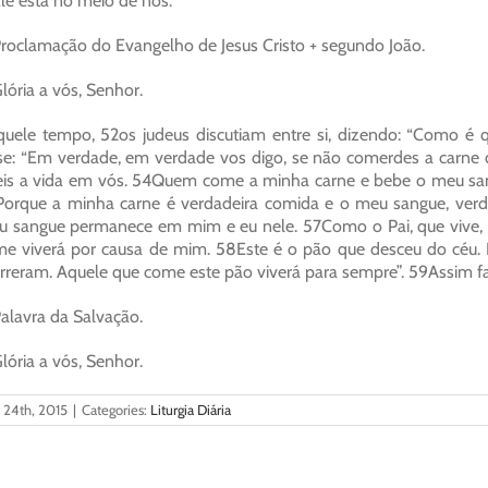
le está no meio de nós.
roclamação do Evangelho de Jesus Cristo + segundo João.
lória a vós, Senhor.
uele tempo, 52os judeus discutiam entre si, dizendo: “Como é 
se: “Em verdade, em verdade vos digo, se não comerdes a carn
eis a vida em vós. 54Quem come a minha carne e bebe o meu sangu
orque a minha carne é verdadeira comida e o meu sangue, ver
 sangue permanece em mim e eu nele. 57Como o Pai, que vive, m
e viverá por causa de mim. 58Este é o pão que desceu do céu.
reram. Aquele que come este pão viverá para sempre”. 59Assim f
alavra da Salvação.
lória a vós, Senhor.
l 24th, 2015
|
Categories:
Liturgia Diária