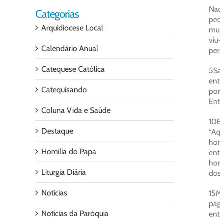
Naq
Categorias
ped
Arquidiocese Local
mul
viu
Calendário Anual
per
Catequese Católica
5Sa
ent
Catequisando
por
Ent
Coluna Vida e Saúde
10E
Destaque
“Aq
ho
Homilia do Papa
ent
hom
Liturgia Diária
dos
Notícias
15M
pag
Notícias da Paróquia
ent