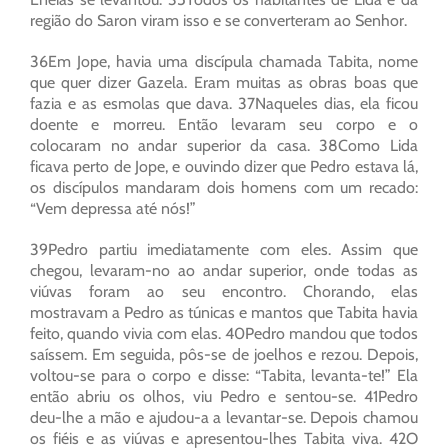
região do Saron viram isso e se converteram ao Senhor.
36Em Jope, havia uma discípula chamada Tabita, nome
que quer dizer Gazela. Eram muitas as obras boas que
fazia e as esmolas que dava. 37Naqueles dias, ela ficou
doente e morreu. Então levaram seu corpo e o
colocaram no andar superior da casa. 38Como Lida
ficava perto de Jope, e ouvindo dizer que Pedro estava lá,
os discípulos mandaram dois homens com um recado:
“Vem depressa até nós!”
39Pedro partiu imediatamente com eles. Assim que
chegou, levaram-no ao andar superior, onde todas as
viúvas foram ao seu encontro. Chorando, elas
mostravam a Pedro as túnicas e mantos que Tabita havia
feito, quando vivia com elas. 40Pedro mandou que todos
saíssem. Em seguida, pôs-se de joelhos e rezou. Depois,
voltou-se para o corpo e disse: “Tabita, levanta-te!” Ela
então abriu os olhos, viu Pedro e sentou-se. 41Pedro
deu-lhe a mão e ajudou-a a levantar-se. Depois chamou
os fiéis e as viúvas e apresentou-lhes Tabita viva. 42O