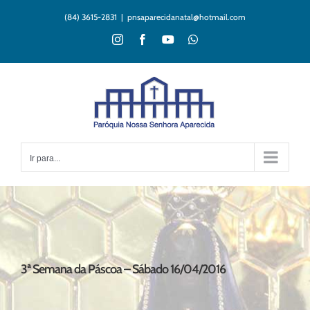
Ir
(84) 3615-2831
|
pnsaparecidanatal@hotmail.com
para
o
Instagram
Facebook
YouTube
WhatsApp
conteúdo
Ir para...
3ª Semana da Páscoa – Sábado 16/04/2016