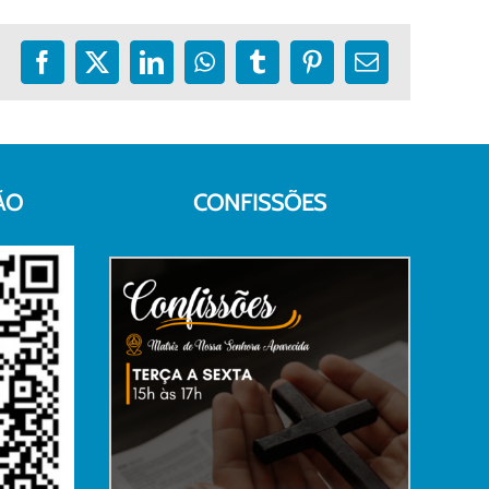
Facebook
X
LinkedIn
WhatsApp
Tumblr
Pinterest
E-
mail
ÃO
CONFISSÕES