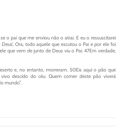
e o pai que me enviou não o atrai. E eu o ressuscitarei
 Deus’. Ora, todo aquele que escutou o Pai e por ele foi
uele que vem de junto de Deus viu o Pai. 47Em verdade,
erto e, no entanto, morreram. 50Eis aqui o pão que
 vivo descido do céu. Quem comer deste pão viverá
do mundo”.