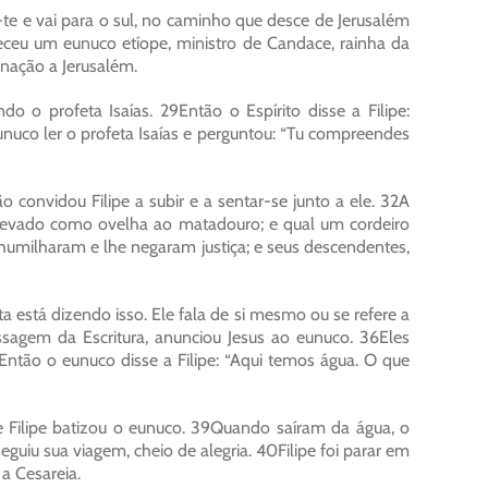
-te e vai para o sul, no caminho que desce de Jerusalém
receu um eunuco etíope, ministro de Candace, rainha da
inação a Jerusalém.
o o profeta Isaías. 29Então o Espírito disse a Filipe:
unuco ler o profeta Isaías e perguntou: “Tu compreendes
onvidou Filipe a subir e a sentar-se junto a ele. 32A
i levado como ovelha ao matadouro; e qual um cordeiro
 humilharam e lhe negaram justiça; e seus descendentes,
a está dizendo isso. Ele fala de si mesmo ou se refere a
ssagem da Escritura, anunciou Jesus ao eunuco. 36Eles
tão o eunuco disse a Filipe: “Aqui temos água. O que
 Filipe batizou o eunuco. 39Quando saíram da água, o
eguiu sua viagem, cheio de alegria. 40Filipe foi parar em
a Cesareia.