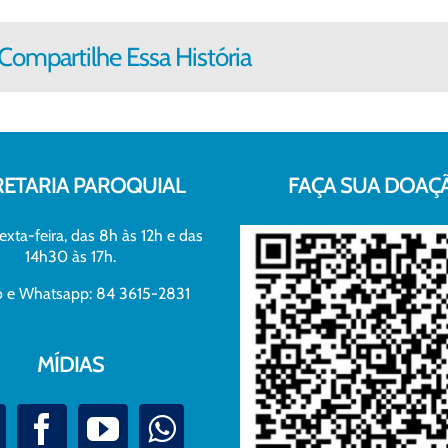
Compartilhe Essa História
RETARIA PAROQUIAL
FAÇA SUA DOAÇ
exta-feira, das 8h às 12h e das
14h30 às 17h.
xo e Whatsapp: 84 3615-2831
MÍDIAS