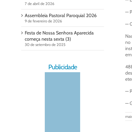
7 de abril de 2026
— P
Assembleia Pastoral Paroquial 2026
9 de fevereiro de 2026
— G
Festa de Nossa Senhora Aparecida
Naq
começa nesta sexta (3)
no 
30 de setembro de 2025
ins
em 
Publicidade
48E
de
ete
— P
— G
mai