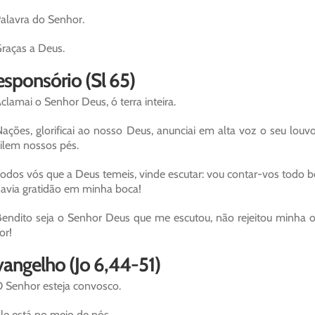
alavra do Senhor.
raças a Deus.
sponsório (Sl 65)
clamai o Senhor Deus, ó terra inteira.
ações, glorificai ao nosso Deus, anunciai em alta voz o seu louv
ilem nossos pés.
odos vós que a Deus temeis, vinde escutar: vou contar-vos todo b
havia gratidão em minha boca!
endito seja o Senhor Deus que me escutou, não rejeitou minha
or!
angelho (Jo 6,44-51)
 Senhor esteja convosco.
le está no meio de nós.