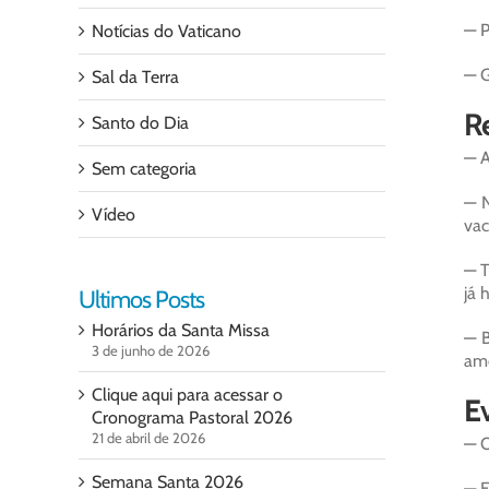
— P
Notícias do Vaticano
— G
Sal da Terra
Re
Santo do Dia
— A
Sem categoria
— N
Vídeo
vac
— T
já 
Ultimos Posts
Horários da Santa Missa
— B
3 de junho de 2026
am
Clique aqui para acessar o
Ev
Cronograma Pastoral 2026
21 de abril de 2026
— O
Semana Santa 2026
— E