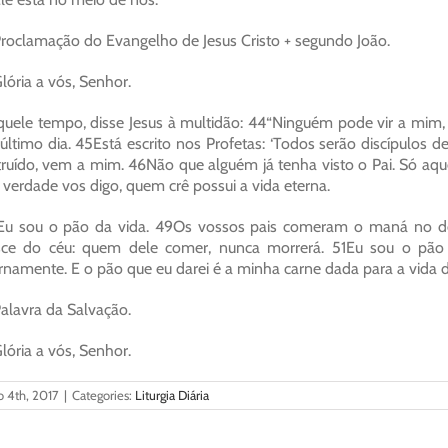
roclamação do Evangelho de Jesus Cristo + segundo João.
lória a vós, Senhor.
uele tempo, disse Jesus à multidão: 44“Ninguém pode vir a mim, s
último dia. 45Está escrito nos Profetas: ‘Todos serão discípulos de
truído, vem a mim. 46Não que alguém já tenha visto o Pai. Só aq
verdade vos digo, quem crê possui a vida eterna.
u sou o pão da vida. 49Os vossos pais comeram o maná no des
sce do céu: quem dele comer, nunca morrerá. 51Eu sou o pão
rnamente. E o pão que eu darei é a minha carne dada para a vida 
alavra da Salvação.
lória a vós, Senhor.
o 4th, 2017
|
Categories:
Liturgia Diária