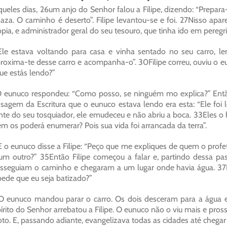
ueles dias, 26um anjo do Senhor falou a Filipe, dizendo: “Prepara
aza. O caminho é deserto”. Filipe levantou-se e foi. 27Nisso apa
ópia, e administrador geral do seu tesouro, que tinha ido em peregr
le estava voltando para casa e vinha sentado no seu carro, lend
roxima-te desse carro e acompanha-o”. 30Filipe correu, ouviu o e
ue estás lendo?”
 eunuco respondeu: “Como posso, se ninguém mo explica?” Então c
sagem da Escritura que o eunuco estava lendo era esta: “Ele fo
nte do seu tosquiador, ele emudeceu e não abriu a boca. 33Eles o
m os poderá enumerar? Pois sua vida foi arrancada da terra”.
 o eunuco disse a Filipe: “Peço que me expliques de quem o profet
um outro?” 35Então Filipe começou a falar e, partindo dessa pa
sseguiam o caminho e chegaram a um lugar onde havia água. 37En
ede que eu seja batizado?”
 eunuco mandou parar o carro. Os dois desceram para a água e
írito do Senhor arrebatou a Filipe. O eunuco não o viu mais e pross
to. E, passando adiante, evangelizava todas as cidades até chegar 