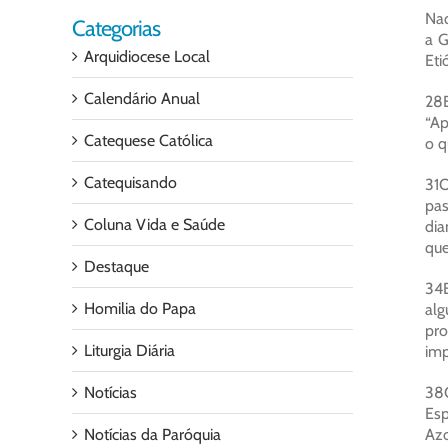
Naq
Categorias
a G
Arquidiocese Local
Eti
Calendário Anual
28E
“Ap
Catequese Católica
o q
Catequisando
31O
pas
Coluna Vida e Saúde
dia
que
Destaque
34E
Homilia do Papa
alg
pro
Liturgia Diária
imp
Notícias
38O
Esp
Notícias da Paróquia
Azo